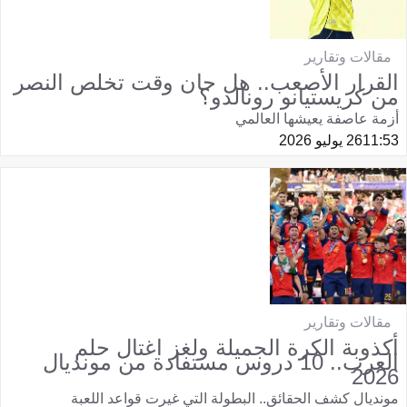
مقالات وتقارير
القرار الأصعب.. هل حان وقت تخلص النصر
من كريستيانو رونالدو؟
أزمة عاصفة يعيشها العالمي
11:53
26 يوليو 2026
مقالات وتقارير
أكذوبة الكرة الجميلة ولغز اغتال حلم
العرب.. 10 دروس مستفادة من مونديال
2026
مونديال كشف الحقائق.. البطولة التي غيرت قواعد اللعبة