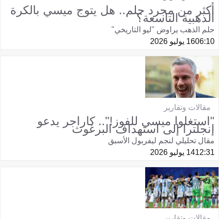
أكثر من مجرد حلم.. هل يتوج ميسي بالكرة
الذهبية التاسعة؟
حلم الذهب يراوض "ليو التاريخي"
06:10
16 يوليو 2026
مقالات وتقارير
"استغلوا ميسي للفوز!".. كاراجر يدعو
إنجلترا إلى استهداف البرغوث
مقال تحليلي لنجم ليفربول الأسبق
12:31
14 يوليو 2026
مقالات وتقارير