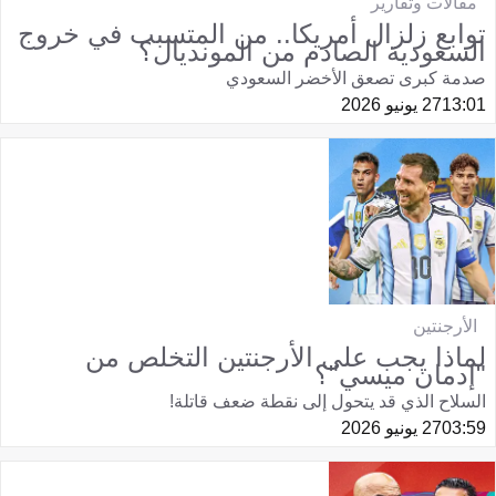
مقالات وتقارير
توابع زلزال أمريكا.. من المتسبب في خروج
السعودية الصادم من المونديال؟
صدمة كبرى تصعق الأخضر السعودي
13:01
27 يونيو 2026
الأرجنتين
لماذا يجب على الأرجنتين التخلص من
"إدمان ميسي"؟
السلاح الذي قد يتحول إلى نقطة ضعف قاتلة!
03:59
27 يونيو 2026