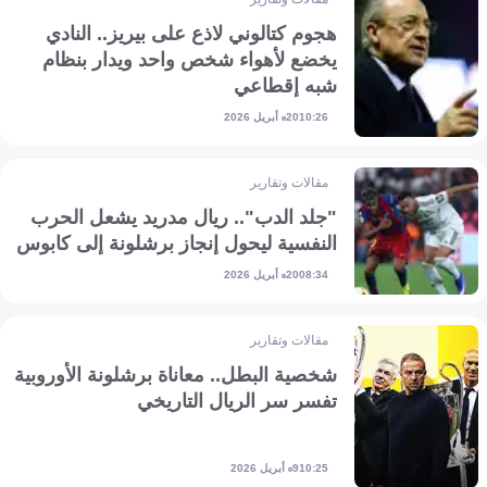
هجوم كتالوني لاذع على بيريز.. النادي
يخضع لأهواء شخص واحد ويدار بنظام
شبه إقطاعي
20 أبريل 2026
10:26
مقالات وتقارير
"جلد الدب".. ريال مدريد يشعل الحرب
النفسية ليحول إنجاز برشلونة إلى كابوس
20 أبريل 2026
08:34
مقالات وتقارير
شخصية البطل.. معاناة برشلونة الأوروبية
تفسر سر الريال التاريخي
9 أبريل 2026
10:25