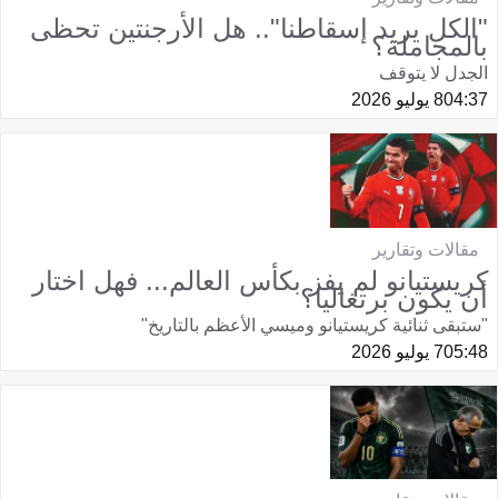
"الكل يريد إسقاطنا".. هل الأرجنتين تحظى
بالمجاملة؟
الجدل لا يتوقف
04:37
8 يوليو 2026
مقالات وتقارير
كريستيانو لم يفز بكأس العالم... فهل اختار
أن يكون برتغاليا؟
"ستبقى ثنائية كريستيانو وميسي الأعظم بالتاريخ"
05:48
7 يوليو 2026