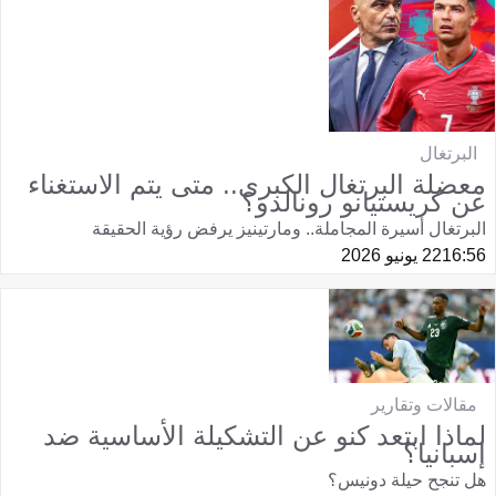
البرتغال
معضلة البرتغال الكبرى.. متى يتم الاستغناء
عن كريستيانو رونالدو؟
البرتغال أسيرة المجاملة.. ومارتينيز يرفض رؤية الحقيقة
16:56
22 يونيو 2026
مقالات وتقارير
لماذا ابتعد كنو عن التشكيلة الأساسية ضد
إسبانيا؟
هل تنجح حيلة دونيس؟