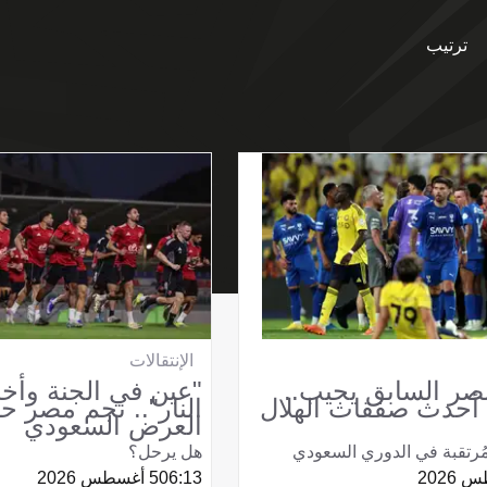
ترتيب
الإنتقالات
صر السابق يجيب..
"عين في الجنة وأخ
أحدث صفقات الهلال
النار".. نجم مصر ح
العرض السعودي
ُرتقبة في الدوري السعودي
هل يرحل؟
06:13
5 أغسطس 2026