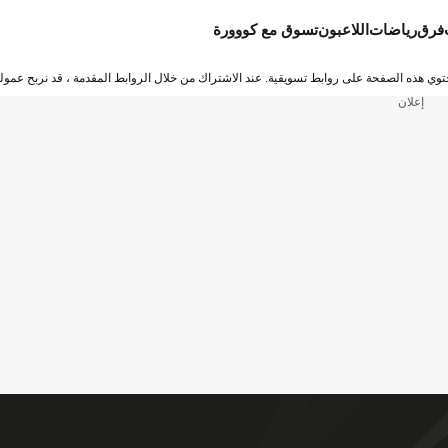
فرق
رياضات
اللاعبون
تسوق مع كووورة
توي هذه الصفحة على روابط تسويقية. عند الاشتراك من خلال الروابط المقدمة ، قد نربح عمولة
إعلان