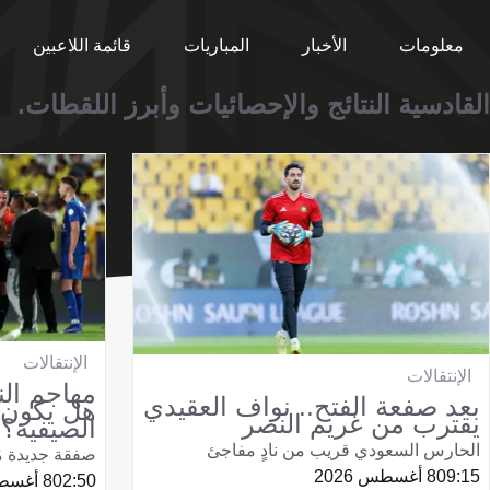
معلومات
الأخبار
المباريات
قائمة اللاعبين
القادسية النتائج والإحصائيات وأبرز اللقطات.
الإنتقالات
الإنتقالات
مهاجم الن
بعد صفعة الفتح.. نواف العقيدي
هل يكون 
يقترب من غريم النصر
الصيفية؟
الحارس السعودي قريب من نادٍ مفاجئ
صفقة جديدة م
09:15
8 أغسطس 2026
02:50
8 أغسطس 2026