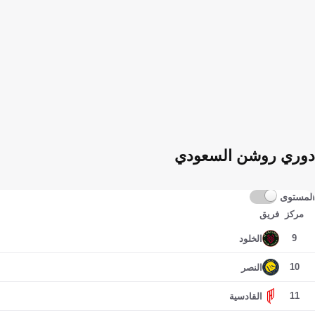
دوري روشن السعودي
المستوى
مركز
فريق
9
الخلود
10
النصر
11
القادسية