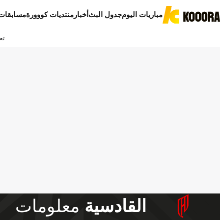
مباريات اليوم
جدول البث
أخبار
منتديات كووورة
مسابقات
تح
القادسية
معلومات