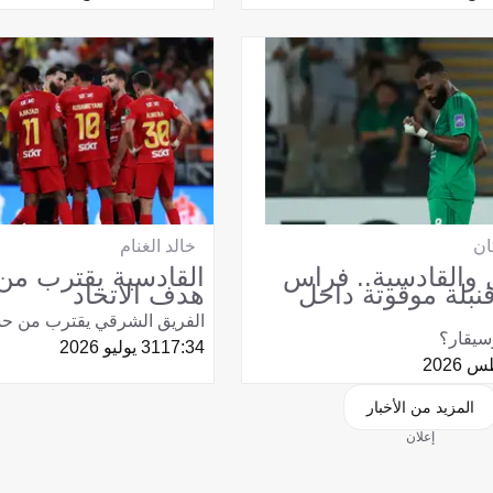
ان
خالد الغنام
ل والقادسية.. فراس
القادسية يقترب م
قنبلة موقوتة داخل
هدف الاتحاد
الفريق الشرقي يقترب من ح
سيقار؟
17:34
31 يوليو 2026
المزيد من الأخبار
إعلان