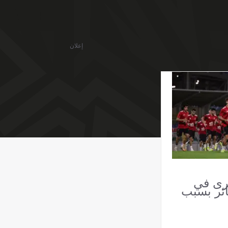
إعلان
رى في
ائر بسبب