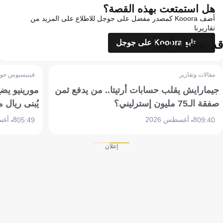
هل استمتعت بهذه القصة؟
أضف Kooora كمصدر مفضل على جوجل للاطلاع على المزيد من
تقاريرنا
قد يعجبك أيضاً
تابع Kooora على جوجل
مقالات وتقارير
فينيسيوس جون
جيمارايش يقلب حسابات أرتيتا.. من يدفع ثمن
مورينيو يض
صفقة الـ75 مليون إسترليني؟
يُبنى ريال 
8 أغسطس 2026
8 أغسطس 2026
05:49
09:40
إعلان