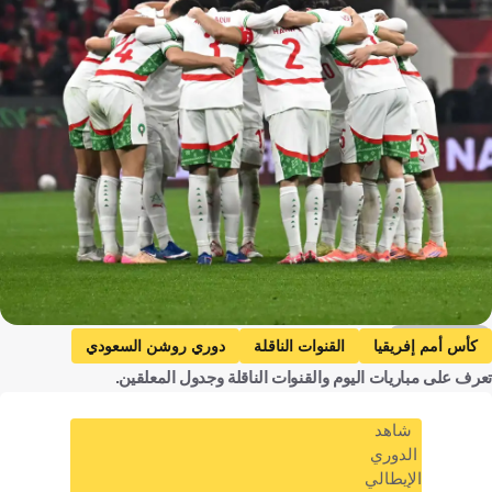
Getty Images
كأس أمم إفريقيا
القنوات الناقلة
دوري روشن السعودي
تعرف على مباريات اليوم والقنوات الناقلة وجدول المعلقين.
كأس ملك إسبانيا
كأس آسيا تحت 23 عامًا
ألباسيتي ضد ريال مدريد
ألباسيتي
ريال مدريد
ريال بيتيس ضد إلتشي
شاهد
ريال بيتيس
إلتشي
نابولي ضد بارما
نابولي
الدوري
الإيطالي
بارما
الدوري الإيطالي
إنتر ضد ليتشي
إنتر