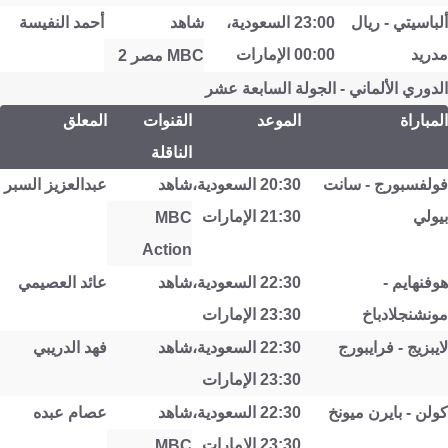
ألباسيتي - ريال
23:00 السعودية،
شاهد
أحمد النفيسة
مدريد
00:00 الإمارات
MBC مصر 2
الدوري الألماني - الجولة السابعة عشر
المباراة
الموعد
القنوات
المعلق
الناقلة
فولفسبورج - سانت
20:30 السعودية،
شاهد
عبدالعزيز السبر
بيولي
21:30 الإمارات
MBC
Action
هوفنهايم -
22:30 السعودية،
شاهد
عائد العصيمي
مونشنجلادباخ
23:30 الإمارات
لايبزيج - فرايبورج
22:30 السعودية،
شاهد
فهد الدريبي
23:30 الإمارات
كولن - بايرن ميونخ
22:30 السعودية،
شاهد
عصام عبده
23:30 الإمارات
MBC