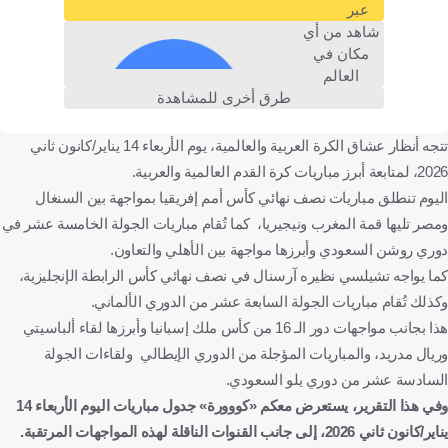
عبر
ليتشي
كولن ضد بايرن ميونخ
كولن
شاهد من أي
مكان في
بايرن ميونخ
الدوري الألماني
السنغال ضد مصر
العالم
السنغال
مصر
نيجيريا ضد المغرب
نيجيريا
طرق أخرى للمشاهدة
المغرب
تشيلسي ضد آرسنال
تشيلسي
تتجه أنظار عشاق الكرة العربية والعالمية، يوم الأربعاء 14 يناير/كانون ثاني
آرسنال
كأس رابطة المحترفين
2026، لمتابعة أبرز مباريات كرة القدم العالمية والعربية.
العراق الأولمبي ضد أستراليا تحت 23
العراق الأولمبي
اليوم تنطلق مباريات نصف نهائي كأس أمم إفريقيا بمواجهة بين السنغال
أستراليا تحت 23
الأهلي ضد التعاون
الأهلي
ومصر تليها قمة المغرب ونيجيريا، كما تُقام مباريات الجولة الخامسة عشر في
دوري روشن السعودي وأبرزها مواجهة بين الأهلي والتعاون.
التعاون
الشباب ضد نيوم
الشباب
نيوم
كما يواجه تشيلسي نظيره آرسنال في نصف نهائي كأس الرابطة الإنجليزية،
المملكة العربية السعودية
إسبانيا
فرنسا
إيطاليا
ألمانيا
وكذلك تُقام مباريات الجولة السابعة عشر من الدوري الألماني.
السنغال
مصر
المغرب
نيجيريا
إنجلترا
العراق
هذا بجانب مواجهات دور الـ 16 من كأس ملك إسبانيا وأبرزها لقاء ألباسيتي
أستراليا
كرة قدم
وريال مدريد، والمباريات المؤجلة من الدوري الإيطالي ولقاءات الجولة
السادسة عشر من دوري يلو السعودي.
وفي هذا التقرير، يستعرض معكم «كووورة» جدول مباريات اليوم الأربعاء 14
يناير/كانون ثاني 2026، إلى جانب القنوات الناقلة لهذه المواجهات المرتقبة.