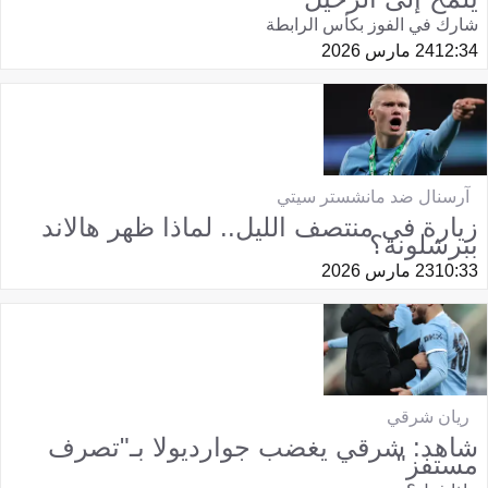
شارك في الفوز بكأس الرابطة
12:34
24 مارس 2026
آرسنال ضد مانشستر سيتي
زيارة في منتصف الليل.. لماذا ظهر هالاند
ببرشلونة؟
10:33
23 مارس 2026
ريان شرقي
شاهد: شرقي يغضب جوارديولا بـ"تصرف
مستفز"