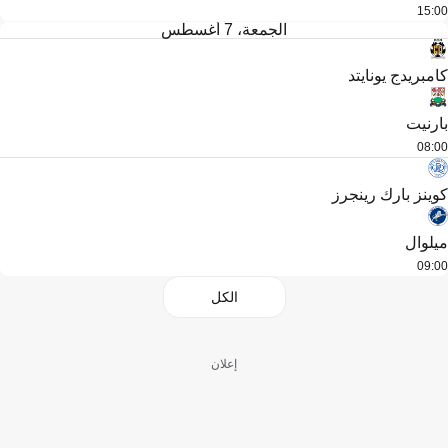
15:00
الجمعة، 7 أغسطس
كامبريدج يونايتد
بارنيت
08:00
كوينز بارك رينجرز
ميلوال
09:00
الكل
إعلان