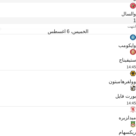
والسال
1
انتهت
الخميس، 6 أغسطس
وايكومب
ستيفيناج
14:45
وولفرهامبتون
بورت فايل
14:45
ميدلزبره
ريكسهام