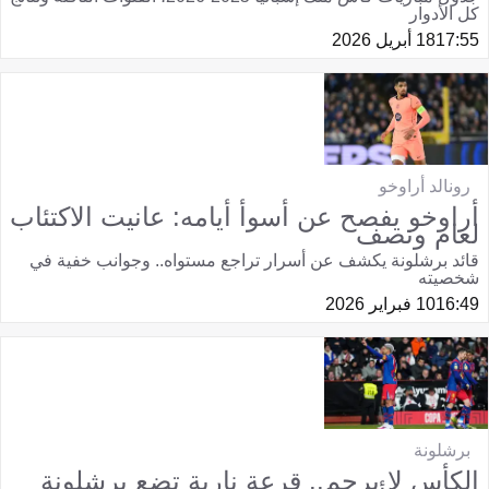
كل الأدوار
17:55
18 أبريل 2026
رونالد أراوخو
أراوخو يفصح عن أسوأ أيامه: عانيت الاكتئاب
لعام ونصف
قائد برشلونة يكشف عن أسرار تراجع مستواه.. وجوانب خفية في
شخصيته
16:49
10 فبراير 2026
برشلونة
الكأس لا يرحم.. قرعة نارية تضع برشلونة