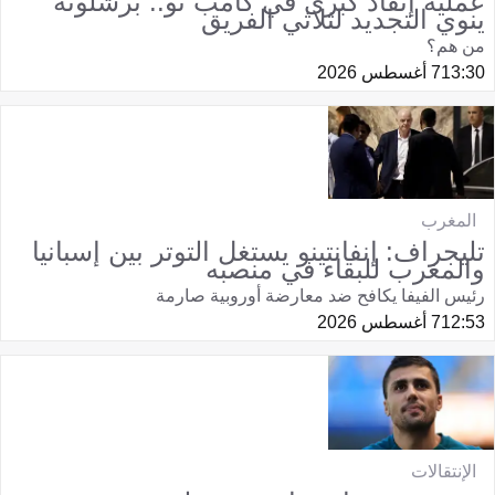
عملية إنقاذ كبرى في كامب نو.. برشلونة
ينوي التجديد لثلاثي الفريق
من هم؟
13:30
7 أغسطس 2026
المغرب
تليجراف: إنفانتينو يستغل التوتر بين إسبانيا
والمغرب للبقاء في منصبه
رئيس الفيفا يكافح ضد معارضة أوروبية صارمة
12:53
7 أغسطس 2026
الإنتقالات