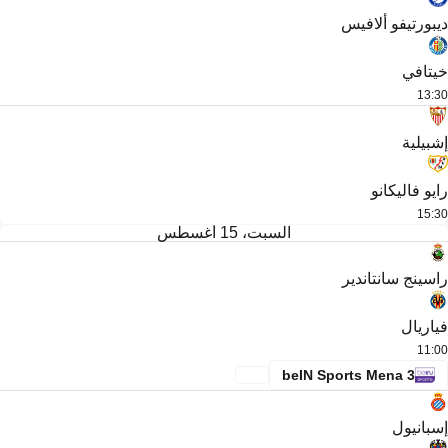
ديبورتيفو ألافيس
خيتافي
13:30
إشبيلية
رايو فاليكانو
15:30
السبت، 15 أغسطس
راسينج سانتاندير
فياريال
11:00
beIN Sports Mena 3
إسبانيول