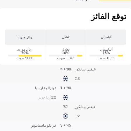
توقع الفائز
ألباسيتي
تعادل
ريال مدريد
ألباسيتي
تعادل
ريال مدريد
70‎%‎
16‎%‎
15‎%‎
1055 صوت
1147 صوت
5060 صوت
خيفتي بيتانكور
90' + 4'
3:2
90' + 1'
غونزالو غارسيا
2:2
أردا جولر
خيفتي بيتانكور
82'
2:1
45' + 3'
فرانكو ماستانتونو