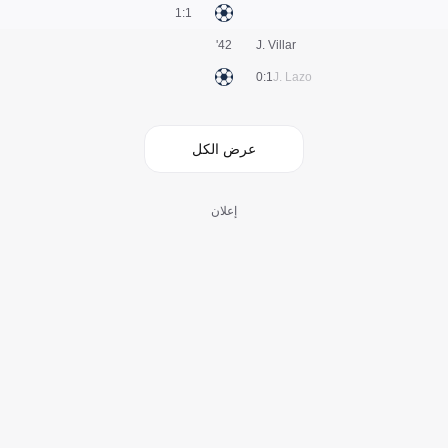
1:1
42'
J. Villar
1:0
J. Lazo
عرض الكل
إعلان