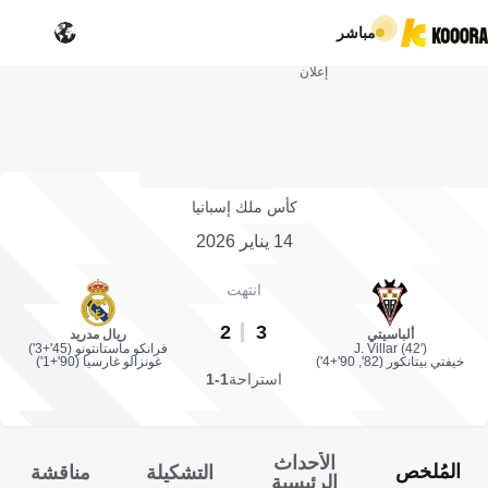
مباشر
إعلان
كأس ملك إسبانيا
14 يناير 2026
انتهت
2
3
ألباسيتي
ريال مدريد
J. Villar (42')
فرانكو ماستانتونو (45'+3')
خيفتي بيتانكور (82', 90'+4')
غونزالو غارسيا (90'+1')
استراحة
1-1
الأحداث
المُلخص
التشكيلة
مناقشة
الرئيسية