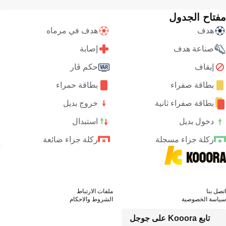
مفتاح الجدول
هدف
هدف في مرماه
صناعة هدف
إصابة
إيقاف
حكم ڤار
بطاقة صفراء
بطاقة حمراء
بطاقة صفراء ثانية
خروج بديل
دخول بديل
استبدال
ركلة جزاء مسجلة
ركلة جزاء ضائعة
اتصل بنا
ملفات الارتباط
سياسة الخصوصية
الشروط والاحكام
تابع Kooora على جوجل