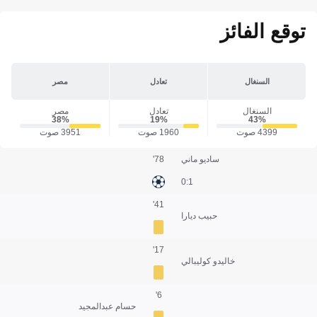
توقع الفائز
السنغال
تعادل
مصر
السنغال
تعادل
مصر
38‎%‎
19‎%‎
43‎%‎
4399 صوت
1960 صوت
3951 صوت
ساديو ماني
78'
1:0
41'
حبيب ديارا
17'
خاليدو كوليبالي
6'
حسام عبدالمجيد