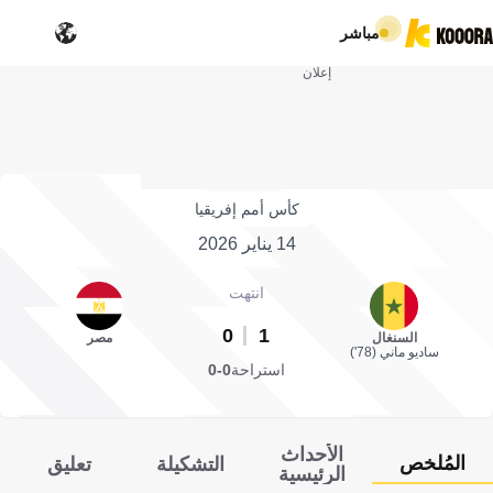
مباشر
إعلان
كأس أمم إفريقيا
14 يناير 2026
انتهت
0
1
السنغال
مصر
ساديو ماني (78')
استراحة
0-0
الأحداث
المُلخص
التشكيلة
تعليق
الرئيسية