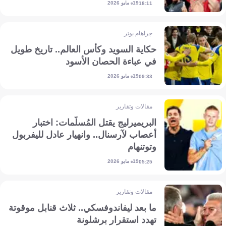
19 مايو 2026
18:11
جراهام بوتر
حكاية السويد وكأس العالم.. تاريخ طويل
في عباءة الحصان الأسود
19 مايو 2026
09:33
مقالات وتقارير
البريميرليج يقتل المُسلّمات: اختبار
أعصاب لآرسنال.. وانهيار عادل لليفربول
وتوتنهام
19 مايو 2026
05:25
مقالات وتقارير
ما بعد ليفاندوفسكي.. ثلاث قنابل موقوتة
تهدد استقرار برشلونة