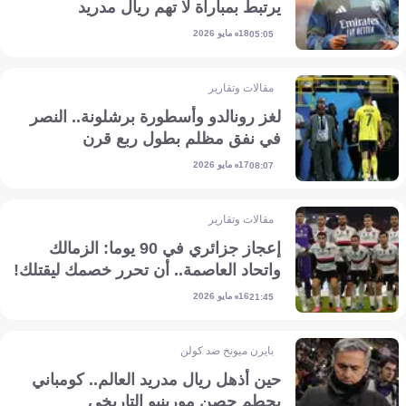
يرتبط بمباراة لا تهم ريال مدريد
18 مايو 2026
05:05
مقالات وتقارير
لغز رونالدو وأسطورة برشلونة.. النصر
في نفق مظلم بطول ربع قرن
17 مايو 2026
08:07
مقالات وتقارير
إعجاز جزائري في 90 يوما: الزمالك
واتحاد العاصمة.. أن تحرر خصمك ليقتلك!
16 مايو 2026
21:45
بايرن ميونخ ضد كولن
حين أذهل ريال مدريد العالم.. كومباني
يحطم حصن مورينيو التاريخي