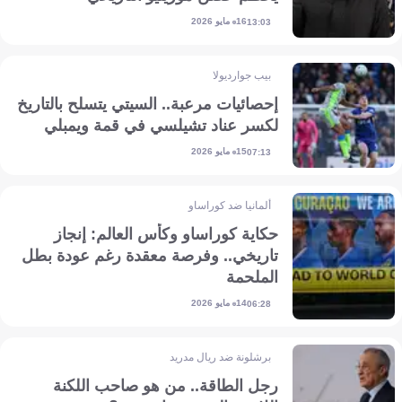
16 مايو 2026
13:03
بيب جوارديولا
إحصائيات مرعبة.. السيتي يتسلح بالتاريخ
لكسر عناد تشيلسي في قمة ويمبلي
15 مايو 2026
07:13
ألمانيا ضد كوراساو
حكاية كوراساو وكأس العالم: إنجاز
تاريخي.. وفرصة معقدة رغم عودة بطل
الملحمة
14 مايو 2026
06:28
برشلونة ضد ريال مدريد
رجل الطاقة.. من هو صاحب اللكنة