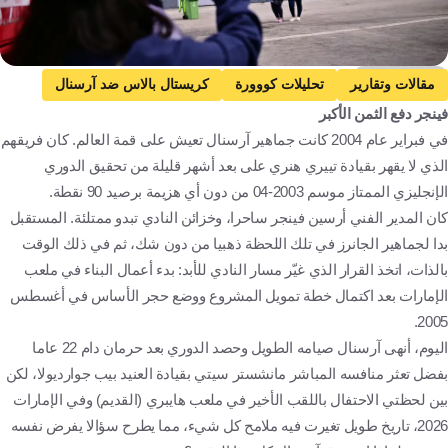
Getty Images
مقالات وتقارير
تحليلات كووورة
كريستال بالاس ضد آرسنال
فينجر دفع الثمن الأكبر
كريستال بالاس
آرسنال
الدوري الإنجليزي الممتاز
في فبراير عام 2004 كانت جماهير آرسنال تعيش على قمة العالم. كان فريقهم
بورنموث ضد مانشستر سيتي
بورنموث
مانشستر سيتي
الذي لا يقهر بقيادة تييري هنري على بعد أشهر قليلة من تحقيق الدوري
أرسين وينغر
ميكيل آرتيتا
إنجلترا
فرنسا
إسبانيا
الإنجليزي الممتاز موسم 2003-04 من دون أي هزيمة برصيد 90 نقطة.
كرة قدم
كان المدير الفني أرسين فينجر ساحرا، وخزائن النادي تبدو ممتلئة. المستقبل
بدا لجماهير الجانرز في تلك اللحظة ذهبيا من دون شك، ثم في ذلك الوقت
بالذات، اتخذ القرار الذي غيّر مسار النادي للأبد: بدء أعمال البناء في ملعب
الإمارات بعد اكتمال خطة تمويل المشروع ووضع حجر الأساس في أغسطس
2005.
اليوم، أنهى آرسنال صيامه الطويل وحصد الدوري بعد حرمان دام 22 عاما
بفضل تعثر منافسه المباشر مانشستر سيتي بقيادة العنيد بيب جوارديولا، لكن
بين لحظتي الاحتفال باللقب الأخير في ملعب هايبري (القديم) وفي الإمارات
2026، تاريخ طويل تغيرت فيه ملامح كل شيء، مما يطرح سؤالا يفرض نفسه