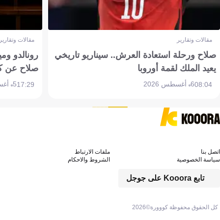
مقالات وتقارير
مقالات وتقارير
صلاح ورحلة استعادة العرش.. سيناريو تاريخي
رونالدو وم
يعيد الملك لقمة أوروبا
صلاح عن ك
6 أغسطس 2026
5 أغسطس 2026
17:29
08:04
اتصل بنا
ملفات الارتباط
سياسة الخصوصية
الشروط والاحكام
تابع Kooora على جوجل
كل الحقوق محفوظة كووورة©
2026