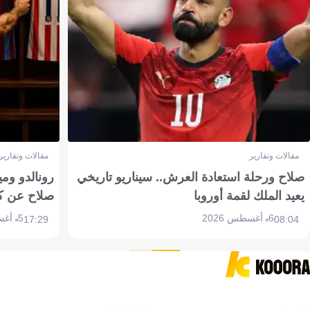
مقالات وتقارير
مقالات وتقارير
صلاح ورحلة استعادة العرش.. سيناريو تاريخي
رونالدو وم
يعيد الملك لقمة أوروبا
صلاح عن ك
6 أغسطس 2026
5 أغسطس 2026
17:29
08:04