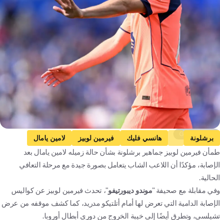
Getty Images
برشلونة
هانسي فليك
فيرمين لوبيز
لامين يامال
طمأن فيرمين لوبيز جماهير برشلونة بشأن حالة زميله لامين يامال بعد
تشيلسي
إسبانيا
إسبانيا
ألمانيا
إنجلترا
الإصابة، مؤكدًا أن اللاعب الشاب يتعامل بصورة جيدة مع مرحلة التعافي
المغرب
مصر
الجزائر
الأردن
كرة قدم
الحالية.
وفي مقابلة مع صحيفة "
موندو ديبورتيفو
"، تحدث فيرمين لوبيز عن كواليس
الإصابة الدامية التي تعرض لها أمام أتلتيكو مدريد، كما كشف موقفه من عرض
تشيلسي، وتطرق أيضًا إلى خيبة الخروج من دوري أبطال أوروبا.