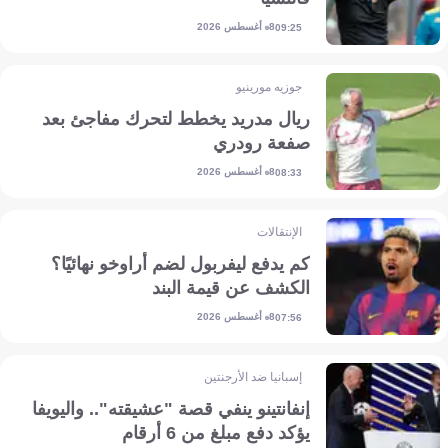
8 أغسطس 2026
09:25
جوزيه مورينيو
ريال مدريد يخطط لتحرك مفاجئ بعد
صفعة رودري
8 أغسطس 2026
08:33
الإنتقالات
كم يدفع ليفربول لضم أراوخو نهائيًا؟
الكشف عن قيمة البند
8 أغسطس 2026
07:56
إسبانيا ضد الأرجنتين
إنفانتينو ينفي قصة "عشيقته".. واليويفا
يؤكد دفع مبلغ من 6 أرقام