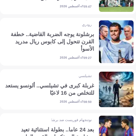
7 أغسطس 2026
09:47
رودري
برشلونة يوجه الضربة القاضية.. خطفة
القرن تتحول إلى كابوس ريال مدريد
الأسوأ
7 أغسطس 2026
09:27
تشيلسي
غربلة كبرى في تشيلسي.. ألونسو يستعد
للتخلص من 16 لاعبًا
7 أغسطس 2026
08:50
نوتنجهام فوريست ضد برشلونة
بعد 24 عاما.. بطولة استثنائية تعيد