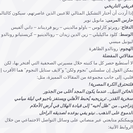
قي التاريخي
 أردت أن أختار التشكيل المثالي للاعبين الذين عاصرتهم، سيكون كالتالي:
رس المرمى
: مانويل نوير
فاع
: روبرتو كارلوس – باولو مالديني – ريو فرديناند – داني ألفيس
وسط
: كلود ماكيليلي – زين الدين زيدان – رونالدينيو – كريستيانو رونالدو –
نيل ميسي
جوم
: رونالدو الظاهرة
لاتي المفضلة
أستطيع حصر كل ما كتبته خلال مسيرتي الصحفية التي أفتخر بها، لكن
ن القول إن سلسلتي "نجوم ولكن" و"لايف ستايل النجوم" هما الأقرب إلى
ي، إلى جانب مجموعة من المقالات المميزة، مثل:
حترق الكرة المصرية!
ائن النبيل.. عندما يكون المجد أغلى من الجذور
ية القدر.. تريزيجيه يُحبط الأهلي ويستفز باجيو في ليلة ميامي
اجي.. من "ظل أخيه" إلى قيادة الهلال في أرض الأحلام
موع على الذهب.. نيتو يفي بوعده لصديقه الراحل
كنكم متابعتي عبر منصاتي على وسائل التواصل الاجتماعي من خلال
وابط الآتية: