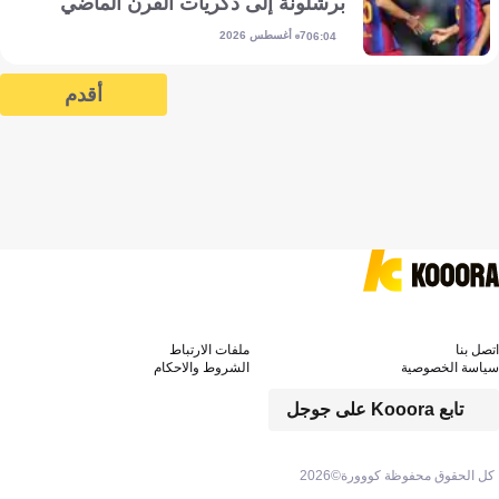
برشلونة إلى ذكريات القرن الماضي
7 أغسطس 2026
06:04
أقدم
 بنا
ملفات الارتباط
سة الخصوصية
الشروط والاحكام
تابع Kooora على جوجل
 الحقوق محفوظة كووورة©
2026