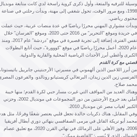
لة للترفيه والمتعة، وأول ذكرى كروية راسخة لدي كانت متابعة مونديال
1998، ومع مرور الوقت، تحول شغفي إلى مهنة، وبدأت رحلتي في صناعة
وى رياضي.
أت مشواري المهني محررًا رياضيًا في عدة منصات عربية، حيث عملت
في جريدة وموقع "التحرير" من 2016 حتى 2020، وموقع "الفرسان" خلال
نفس الفترة، إضافة إلى تجربة قصيرة في موقع "دردشة" عام 2017، ومنذ
عام 2020، أعمل محررًا رياضيًا في موقع "كووورة"، حيث أتابع البطولات
برى وأغطي أبرز الأحداث الرياضية المحلية والقارية والدولية.
ي مع كرة القدم
أبرز اللاعبين الذين ألهموني في مسيرتي: الأرجنتيني جابرييل باتيستوتا،
رنسي زين الدين زيدان، البرتغالي كريستيانو رونالدو، والفرعون المصري
د صلاح.
اك العديد من المواقف التي غيرت مسار حبي لكرة القدم؛ منها خيبة
أملي بعد خروج الأرجنتين من دور المجموعات في مونديال 2002، وحزني
بير لغياب مصر عن مونديال 2010.
 المقابل، هناك ذكريات خالدة تجعل قلبي يعتصر شغفًا وفرحًا، مثل هدف
د أبو تريكة القاتل في مرمى الصفاقسي بنهائي دوري أبطال أفريقيا
2006، وفوز الأهلي على الزمالك في نهائي القرن 2020، مع تعليق عصام
والي الذي لا يُنسى: "القاضية ممكن".