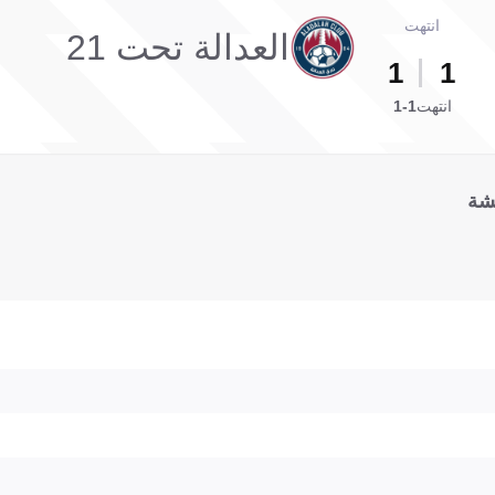
انتهت
العدالة تحت 21
1
1
انتهت
1-1
شة