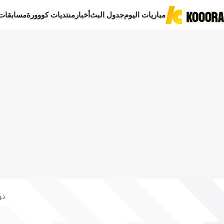
مباريات اليوم
جدول البث
أخبار
منتديات كووورة
مسابقات
دو