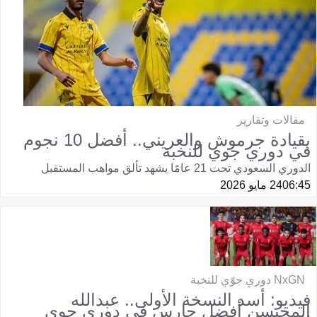
مقالات وتقارير
بقيادة جرموش والعريني.. أفضل 10 نجوم
في دوري جوي للنخبة
الدوري السعودي تحت 21 عامًا يشهد تألق مواهب المستقبل
06:45
24 مايو 2026
NxGN دوري جوّي للنخبة
فيديو: أسد النسخة الأولى.. عبدالله
المحيسن أفضل حارس في دوري جوي