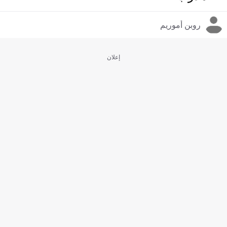
روبن أموريم
إعلان