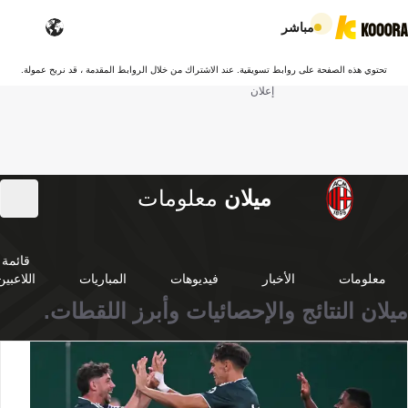
مباشر
تحتوي هذه الصفحة على روابط تسويقية. عند الاشتراك من خلال الروابط المقدمة ، قد نربح عمولة.
إعلان
ميلان
معلومات
قائمة
معلومات
الأخبار
فيديوهات
المباريات
اللاعبين
ميلان النتائج والإحصائيات وأبرز اللقطات.