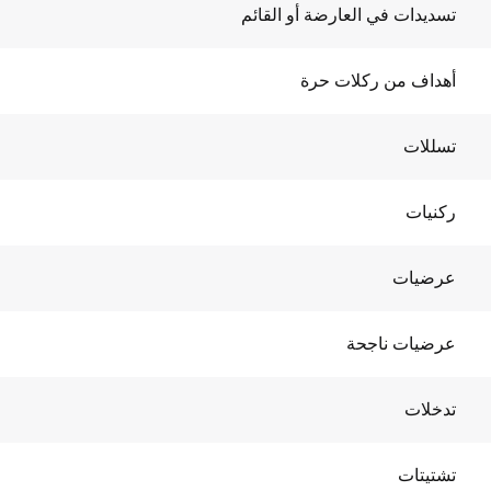
تسديدات في العارضة أو القائم
أهداف من ركلات حرة
تسللات
ركنيات
عرضيات
عرضيات ناجحة
تدخلات
تشتيتات