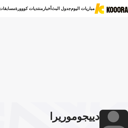
مباريات اليوم
جدول البث
أخبار
منتديات كووورة
مسابقات
دييجو
موريرا