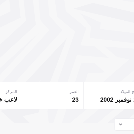
 الميلاد
العمر
المركز
2
23
لاعب 