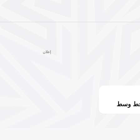
إعلان
خط وسط