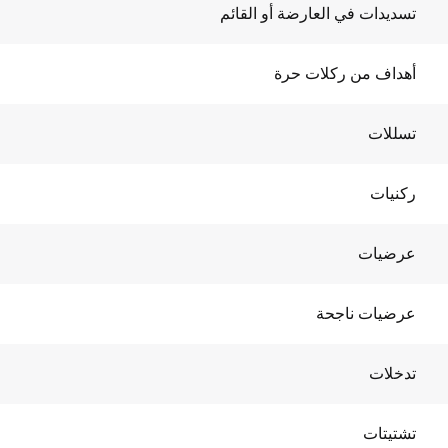
تسديدات في العارضة أو القائم
أهداف من ركلات حرة
تسللات
ركنيات
عرضيات
عرضيات ناجحة
تدخلات
تشتيتات