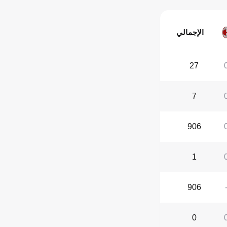
الإجمالي
27
7
906
1
906
0