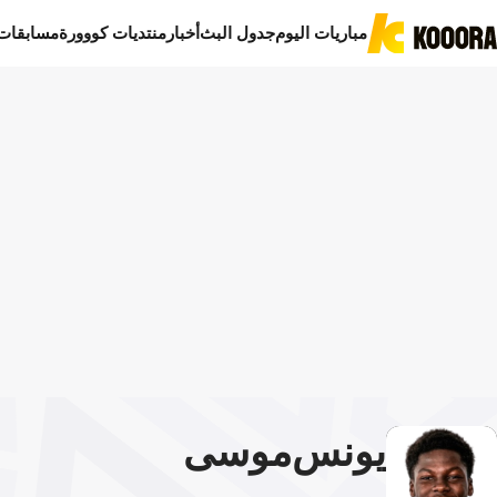
مباريات اليوم
جدول البث
أخبار
منتديات كووورة
مسابقات
يونس
موسى