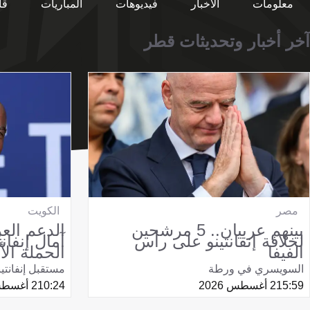
معلومات
الأخبار
فيديوهات
المباريات
قا
آخر أخبار وتحديثات قطر
مصر
الكويت
بينهم عربيان.. 5 مرشحين
الدعم الع
لخلافة إنفانتينو على رأس
آمال إنفان
الفيفا
الحملة الأ
السويسري في ورطة
مستقبل إنفانت
15:59
2 أغسطس 2026
10:24
2 أغسطس 2026