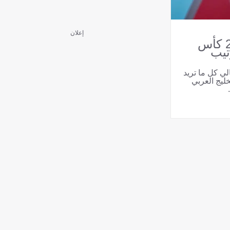
إعلان
مجموعات خليجي 27 كأس
تيب
ي كل ما تريد
يج العربي