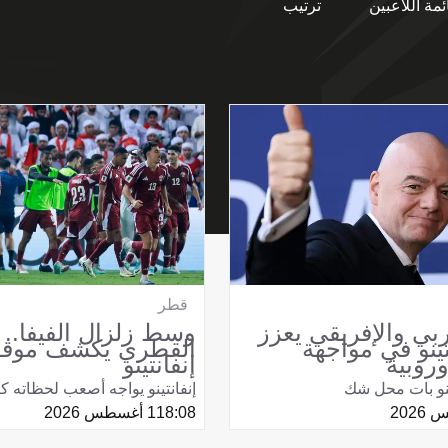
ئمة اللاعبين
ترتيب
قطر
ربي والإفريقي يعزز
وسط زلزال الفيفا.. ا
تينو في مواجهة
القطري يكشف موقف
وروبية
إنفانتينو
ينو بات محل شك
إنفانتينو يواجه أصعب لحظاته ك
18:08
1 أغسطس 2026