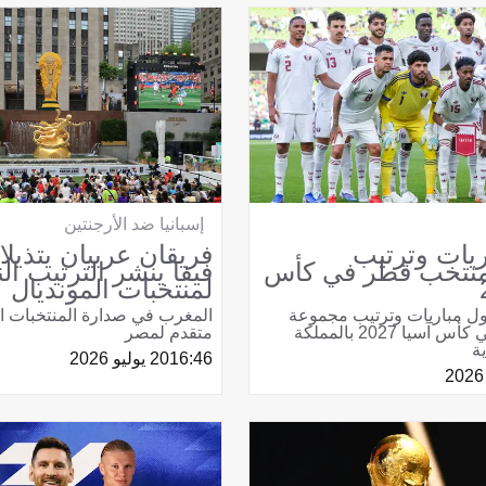
إسبانيا ضد الأرجنتين
يات وترتيب
فريقان عربيان يتذيلان
نتخب قطر في كأس
فيفا ينشر الترتيب الن
لمنتخبات المونديال
ل مباريات وترتيب مجموعة
المغرب في صدارة المنتخبات ال
منتخب قطر في كأس آسيا 2027 بالمملكة
متقدم لمصر
ة
16:46
20 يوليو 2026