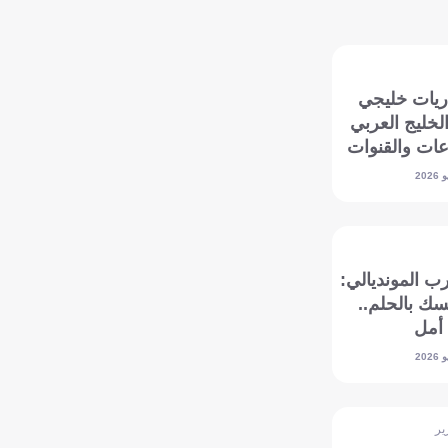
ريات خليجي
الخليج العربي
عات والقنوات
ب المونديالي:
سك بالحلم..
ير