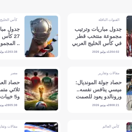
القنوات الناقلة
كأس الخليج
جدول مباريات وترتيب
جدول مبا
مجموعة منتخب قطر
27 كأس 
في كأس الخليج العربي
.. المجمو
خليجي 27 .. والقنوات
الناقلة
12 يوليو 2026
12 يوليو 2026
03:38
04:02
الناقلة
مقالات وتقارير
مصر
حصاد جولة المونديال:
حصاد العر
ميسي ينافس نفسه..
ثلاثي متم
ورونالدو يعود للصمت
و5 خيبات أمل
28 يونيو 2026
28 يونيو 2026
05:38
08:21
كأس العالم
مقالات وتقار