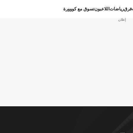
فرق
رياضات
اللاعبون
تسوق مع كووورة
إعلان