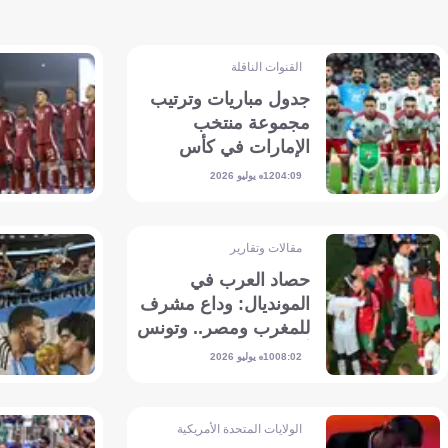
القنوات الناقلة
جدول مباريات وترتيب
مجموعة منتخب
الإمارات في كأس
الخليج العربي خليجي
12 يوليو 2026
04:09
27 .. والقنوات الناقلة
مقالات وتقارير
حصاد العرب في
المونديال: وداع مشرف
للمغرب ومصر.. وتونس
أبرز المخيبين
10 يوليو 2026
08:02
الولايات المتحدة الأمريكية