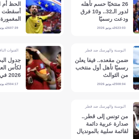
26 منتخبًا حسم تأهله
الحظ أم ا
لدور الـ32.. و10 فرق
أسقطت ال
ودعت رسميًا
المغمورة ه
في كأس العال
26 يونيو 2026
26 يونيو 2026
07:39
23:03
البوسنة والهرسك ضد قطر
القنوات الناق
ضمن مقعده.. فيفا يعلن
جدول البث
رسميًا تأهل أول منتخب
لكأس العا
من الثوالث
2026 في قطر
25 يونيو 2026
25 يونيو 2026
04:17
08:04
البوسنة والهرسك ضد قطر
من تونس إلى قطر..
صدارة عربية دائمة
لقائمة سلبية بالمونديال