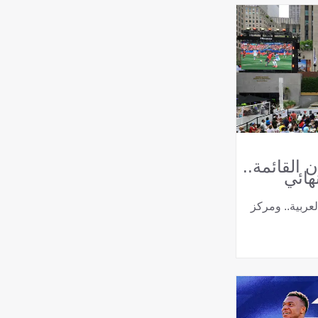
 القائمة..
هائي
عربية.. ومركز