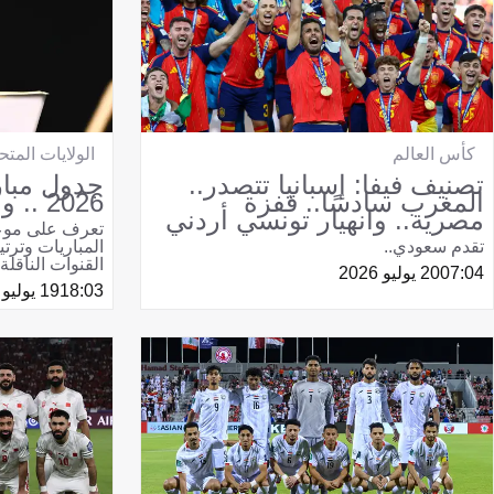
الولايات المتح
كأس العالم
جدول مبار
تصنيف فيفا: إسبانيا تتصدر..
2026 .. والقنوات الناقلة
المغرب سادسًا.. قفزة
مصرية.. وانهيار تونسي أردني
المباريات وترت
تقدم سعودي..
القنوات الناقلة 
07:04
20 يوليو 2026
18:03
19 يوليو 2026