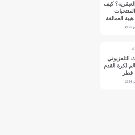
لعبقرية؟ كيف
منتخبات
يبة العمالقة
م 2026؟
لة
 التلفزيوني
لم لكرة القدم