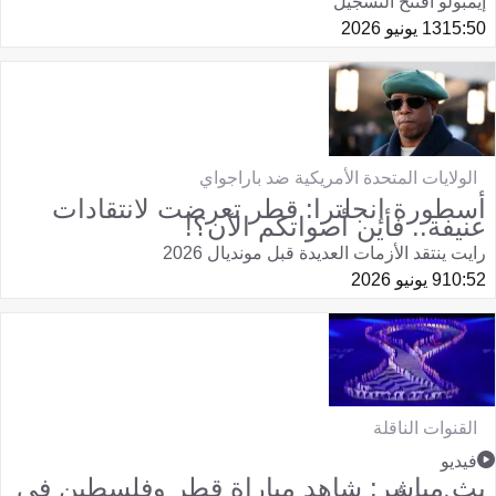
إيمبولو افتتح التسجيل
15:50
13 يونيو 2026
الولايات المتحدة الأمريكية ضد باراجواي
أسطورة إنجلترا: قطر تعرضت لانتقادات
عنيفة.. فأين أصواتكم الآن؟!
رايت ينتقد الأزمات العديدة قبل مونديال 2026
10:52
9 يونيو 2026
القنوات الناقلة
فيديو
بث مباشر: شاهد مباراة قطر وفلسطين في