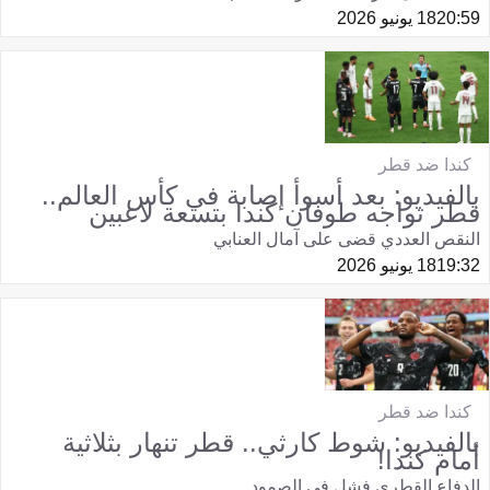
20:59
18 يونيو 2026
كندا ضد قطر
بالفيديو: بعد أسوأ إصابة في كأس العالم..
قطر تواجه طوفان كندا بتسعة لاعبين
النقص العددي قضى على آمال العنابي
19:32
18 يونيو 2026
كندا ضد قطر
بالفيديو: شوط كارثي.. قطر تنهار بثلاثية
أمام كندا!
الدفاع القطري فشل في الصمود