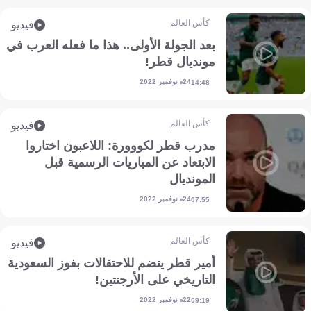
كأس العالم
فيديو
بعد الجولة الأولى.. هذا ما فعله العرب في
مونديال قطر!
24 نوفمبر 2022
14:48
كأس العالم
فيديو
مدرب قطر لكووورة: اللاعبون اختاروا
الابتعاد عن المباريات الرسمية قبل
المونديال
24 نوفمبر 2022
07:55
كأس العالم
فيديو
أمير قطر ينضم للاحتفالات بفوز السعودية
التاريخي على الأرجنتين!
22 نوفمبر 2022
09:19