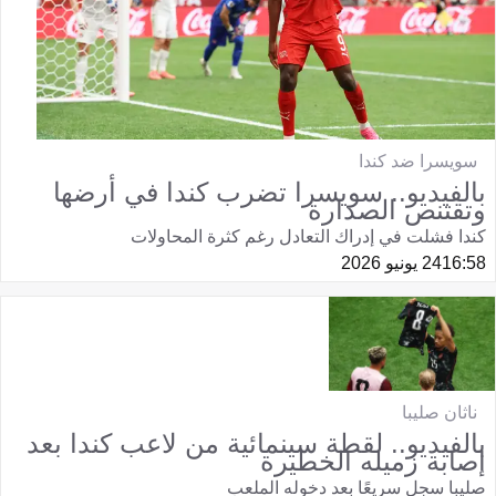
سويسرا ضد كندا
بالفيديو.. سويسرا تضرب كندا في أرضها
وتقتنص الصدارة
كندا فشلت في إدراك التعادل رغم كثرة المحاولات
16:58
24 يونيو 2026
ناثان صليبا
بالفيديو.. لقطة سينمائية من لاعب كندا بعد
إصابة زميله الخطيرة
صليبا سجل سريعًا بعد دخوله الملعب