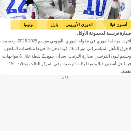
Getty Images
أستون فيلا
الدوري الأوروبي
بازل
بولونيا
صدارة فرنسية لمجموعة الأوائل
سبورتنج براجا
سيلتيك
ستياوا بوخارست
انتهت مرحلة الدوري في بطولة الدوري الأوروبي موسم 2025-2026، وحسمت
ميتييلاند
بورتو
فنربخشه
أوتريخت
8 فرق التأهل المباشر إلى دور الـ 16، فيما دخل 16 فريقا منافسات الملحق.
فينورد
النجم الأحمر بلجراد
ريال بيتيس
وحسم ليون الفرنسي صدارة الترتيب، بعد أن جمع 21 نقطة خلال 8 مواجهات،
رينجرز
نوتنجهام فوريست
نيس
ليون
فيما حل أستون فيلا وصيفا بذات الرصيد، وفي المركز الثالث ميتلاند بـ 19
نقطة.
ليل
فرايبورج
جينك
سيلتا فيجو
إعلان
بران
روما
سالزبورج
إنجلترا
سويسرا
إيطاليا
البرتغال
اسكتلندا
رومانيا
الدانمرك
تركيا
هولندا
صربيا
إسبانيا
فرنسا
ألمانيا
بلجيكا
النرويج
النمسا
كرة قدم