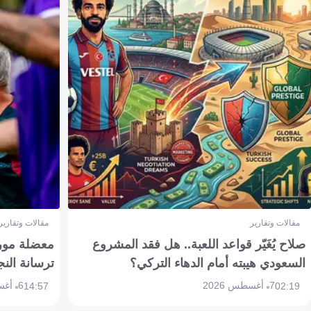
مقالات وتقارير
مقالات وتقارير
صلاح يُغَيّر قواعد اللعبة.. هل فقد المشروع
معضلة مورين
السعودي هيبته أمام الدهاء التركي؟
ترسانة النج
7 أغسطس 2026
6 أغسطس 2026
14:57
02:19