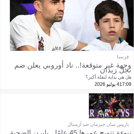
فرنسا
وجهة غير متوقعة!.. ناد أوروبي يعلن ضم
نجل زيدان
هل هي بداية لنقلة أكبر؟
17:09
4 يوليو 2026
باريس سان جيرمان ضد آرسنال
نبوءة تتويج عمرها 45 عامًا.. بايرن الضحية