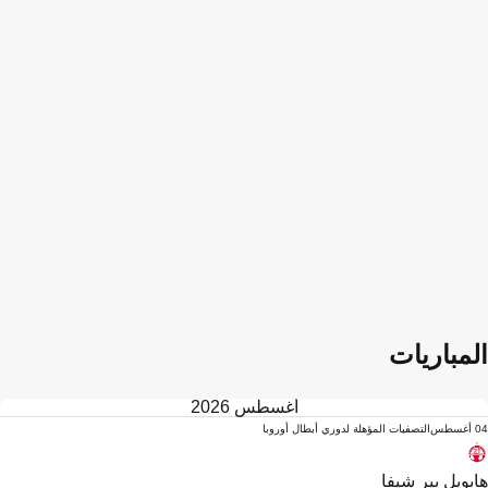
المباريات
أغسطس 2026
04 أغسطس
التصفيات المؤهلة لدوري أبطال أوروبا
هابويل بير شيفا