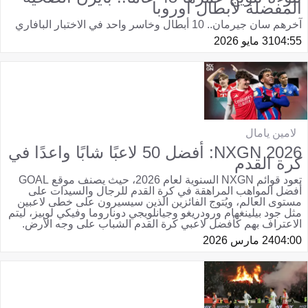
المفضلة لأبطال أوروبا
آخرهم سان جيرمان.. 10 أبطال وخاسر واحد في الاختبار البافاري
04:55
31 مايو 2026
لامين يامال
NXGN 2026: أفضل 50 لاعبًا شابًا واعدًا في
كرة القدم
تعود قوائم NXGN السنوية لعام 2026، حيث يصنف موقع GOAL
أفضل المواهب المراهقة في كرة القدم للرجال والسيدات على
مستوى العالم، ويُتوج الفائزين الذين سيسيرون على خطى لاعبين
مثل جود بيلينغهام ورودريغو وجيانلويجي دوناروما وفيكي لوبيز، ليتم
الاعتراف بهم كأفضل لاعبي كرة القدم الشباب على وجه الأرض.
04:00
24 مارس 2026