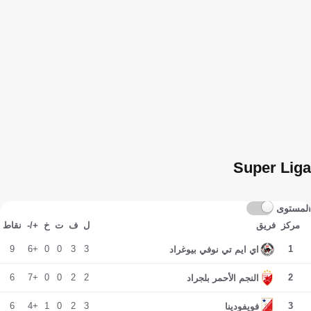
Super Liga
المستوى
مركز
فريق
ل
ف
ت
خ
+/-
نقاط
9
+6
0
0
3
3
1
اي ايم تي نوفي بيوغراد
6
+7
0
0
2
2
2
النجم الأحمر بلجراد
6
+4
1
0
2
3
3
فويفودينا