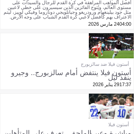
أفضل المواهب المراهقة في كرة القدم للرجال والسيدات على
مستوى العالم، ويُتوج الفائزين الذين سيسيرون على خطى لاعبين
مثل جود بيلينغهام ورودريغو وجيانلويجي دوناروما وفيكي لوبيز، ليتم
الاعتراف بهم كأفضل لاعبي كرة القدم الشباب على وجه الأرض.
04:00
24 مارس 2026
أستون فيلا ضد سالزبورج
أستون فيلا ينتفض أمام سالزبورج.. وجيرو
ينقذ ليل
17:37
29 يناير 2026
أستون فيلا
مباشرة وعبر الملحق.. تعرف على المتأهلين