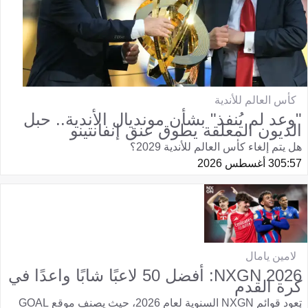
كأس العالم للأندية
"وعد لم يُنفذ" بشأن مونديال الأندية.. حبل
الديون المعلقة يطوق عنق إنفانتينو
هل يتم إلغاء كأس العالم للأندية 2029؟
05:57
3 أغسطس 2026
لامين يامال
NXGN 2026: أفضل 50 لاعبًا شابًا واعدًا في
كرة القدم
تعود قوائم NXGN السنوية لعام 2026، حيث يصنف موقع GOAL