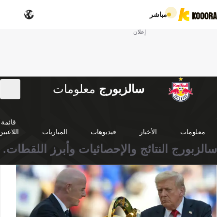
مباشر
إعلان
سالزبورج
معلومات
قائمة
معلومات
الأخبار
فيديوهات
المباريات
اللاعبين
سالزبورج النتائج والإحصائيات وأبرز اللقطات.