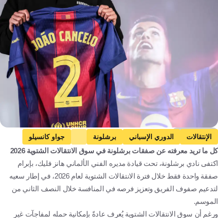
Getty Images
الإنتقالات
الدوري الإسباني
برشلونة
جواو كانسيلو
كل ما تريد معرفته عن صفقات برشلونة في سوق الانتقالات الشتوية 2026
درو فرنانديز
مارك أندريه تير شتيجن
إسبانيا
البرازيل
اكتفى نادي برشلونة، تحت قيادة مديره الفني الألماني هانز فليك، بإبرام
البرتغال
ألمانيا
كرة قدم
صفقة واحدة فقط خلال فترة الانتقالات الشتوية لعام 2026، في إطار سعيه
لتدعيم صفوف الفريق وتعزيز فرصه في المنافسة خلال النصف الثاني من
الموسم.
ورغم أن سوق الانتقالات الشتوية يُعرف عادةً بإمكانية حمله لمفاجآت غير