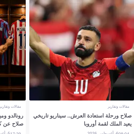
مقالات وتقارير
مقالات وتقارير
صلاح ورحلة استعادة العرش.. سيناريو تاريخي
رونالدو وم
يعيد الملك لقمة أوروبا
صلاح عن ك
6 أغسطس 2026
5 أغسطس 2026
17:29
08:04