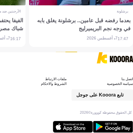
برشلونة
الأرجنتين ضد 
بعدما رفضه قبل عامين.. برشلونة يغلق بابه
الفيفا يحتفي
في وجه نجم البريميرليج
شباك مصر
7 أغسطس 2026
7 أغسطس 2026
16:17
17:47
اتصل بنا
ملفات الارتباط
سياسة الخصوصية
الشروط والاحكام
تابع Kooora على جوجل
كل الحقوق محفوظة كووورة©
2026