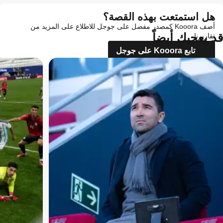
هل استمتعت بهذه القصة؟
أضف Kooora كمصدر مفضل على جوجل للاطلاع على المزيد من
قد يعجبك أيضاً
تقاريرنا
تابع Kooora على جوجل