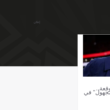
إعلان
قعة..
مجهول" في