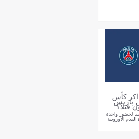
اكر كأس
ن باريس
 فيلا؟
سا لحضور واحدة
لقدم الأوروبية