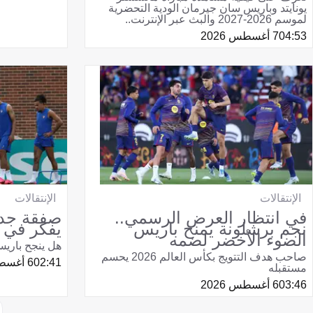
يونايتد وباريس سان جيرمان الودية التحضرية
لموسم 2026-2027 والبث عبر الإنترنت..
04:53
7 أغسطس 2026
الإنتقالات
الإنتقالات
في انتظار العرض الرسمي..
صفقة جدي
نجم برشلونة يمنح باريس
يفكر في ن
الضوء الأخضر لضمه
هل ينجح باري
صاحب هدف التتويج بكأس العالم 2026 يحسم
02:41
6 أغسطس 2026
مستقبله
03:46
6 أغسطس 2026