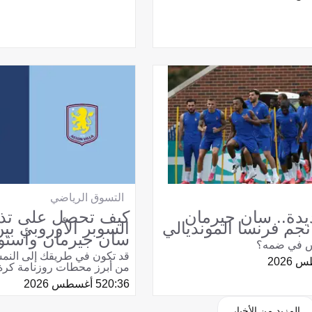
التسوق الرياضي
دة.. سان جيرمان
كيف تحصل على تذ
جم فرنسا المونديالي
السوبر الأوروبي بي
سان جيرمان وأستون
س في ضمه؟
قد تكون في طريقك إلى النم
من أبرز محطات روزنامة كرة ا
20:36
5 أغسطس 2026
المزيد من الأخبار