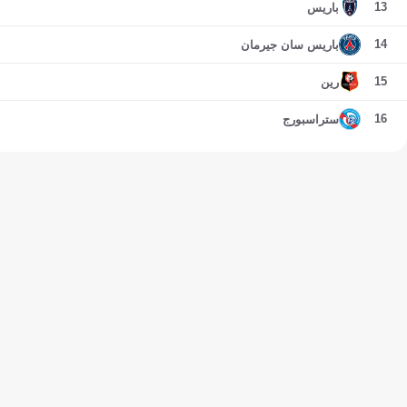
13
باريس
14
باريس سان جيرمان
15
رين
16
ستراسبورج