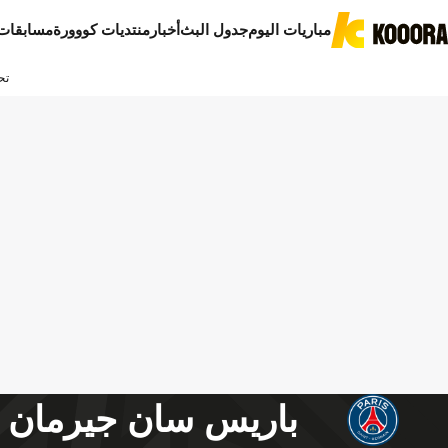
مباريات اليوم
جدول البث
أخبار
منتديات كووورة
مسابقات
تح
باريس سان جيرمان