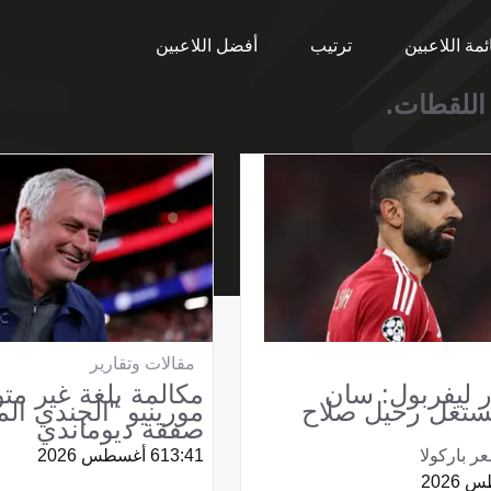
ئمة اللاعبين
ترتيب
أفضل اللاعبين
 اللقطات.
مقالات وتقارير
 ليفربول: سان
مكالمة بلغة غير متو
ستغل رحيل صلاح
مورينيو "الجندي ال
صفقة ديوماندي
 باركولا
13:41
6 أغسطس 2026