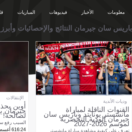
معلومات
الأخبار
فيديوهات
المباريات
قا
باريس سان جيرمان النتائج والإحصائيات وأبرز
الإنتقالات
وديات الأندية
أوين يحذر
القنوات الناقلة لمباراة
جيرمان ي
مانشستر يونايتد وباريس سان
لصالحه!
جيرمان الودية التحضرية
لموسم 2026-2027
السبب رفع سعر
16:24
6 أغسطس 2026
تعرف على كيفية مشاهدة مباراة مانشستر