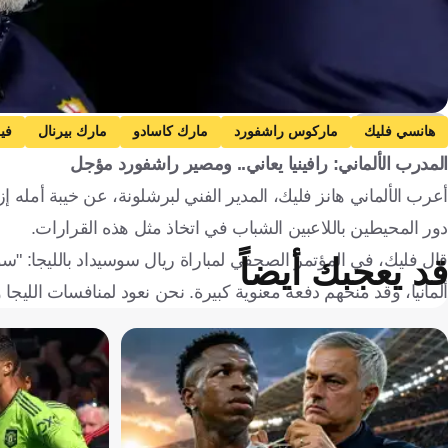
Getty Images
هانسي فليك
ماركوس راشفورد
مارك كاسادو
مارك بيرنال
في
المدرب الألماني: رافينيا يعاني.. ومصير راشفورد مؤجل
باريس سان جيرمان
الدوري الإسباني
ألمانيا
إنجلترا
إسبان
أعرب الألماني هانز فليك، المدير الفني لبرشلونة، عن خيبة أمله 
دور المحيطين باللاعبين الشباب في اتخاذ مثل هذه القرارات.
قال فليك، في المؤتمر الصحفي لمباراة ريال سوسيداد بالليجا: "س
قد يعجبك أيضاً
ألمانيا، وقد منحهم دفعة معنوية كبيرة. نحن نعود لمنافسات الليجا و