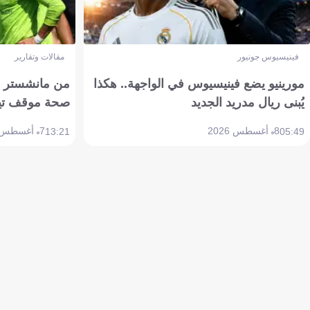
فينيسيوس جونيور
مقالات وتقارير
مورينيو يضع فينيسيوس في الواجهة.. هكذا
من مانشستر إل
يُبنى ريال مدريد الجديد
صحة موقف تين هاج 
8 أغسطس 2026
7 أغسطس 2026
13:21
05:49