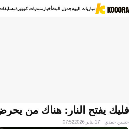
مباريات اليوم
جدول البث
أخبار
منتديات كووورة
مسابقات
فليك يفتح النار: هناك من يحر
حسين حمدي
17 يناير 2026
07:52