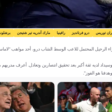
ران توريس
درو فرنانديز
رافينيا
مارك أندريه تير شتيجن
برشلونة
يا
البرازيل
فرنسا
كرة قدم
إزاء الرحيل المحتمل للاعب الوسط الشاب درو، أحد مواهب "لاماسيا
وسيداد لديه ثقة أكبر بعد تحقيق انتصارين وتعادل. أعرف مدربهم 
هدفنا هو الفوز".