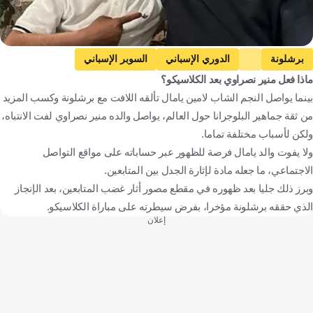
برشلونة
الدوري الإسباني
السوبر الإسباني
ماذا فعل منير نصراوي بعد الكلاسيكو؟
راسينج سانتاندير ضد برشلونة
راسينج سانتاندير
بينما يواصل النجم الشاب لامين يامال تألقه اللافت مع برشلونة وكسب المزيد
كأس ملك إسبانيا
لامين يامال
إسبانيا
كرة قدم
من ثقة جماهير البلوجرانا حول العالم، يواصل والده منير نصراوي لفت الانتباه،
ولكن لأسباب مختلفة تماما.
ولا يفوت والد يامال فرصة للظهور عبر حساباته على مواقع التواصل
الاجتماعي، ما جعله مادة لإثارة الجدل بين المتابعين.
وبرز ذلك جليا بعد ظهوره في مقطع مصور أثار غضب المتابعين، بعد الإنجاز
الذي حققه برشلونة مؤخرا، بفرض سيطرته على مباراة الكلاسيكو.
إعلان