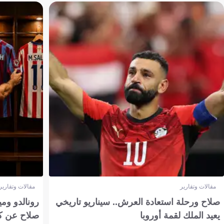
مقالات وتقارير
مقالات وتقارير
صلاح ورحلة استعادة العرش.. سيناريو تاريخي
رونالدو وم
يعيد الملك لقمة أوروبا
صلاح عن ك