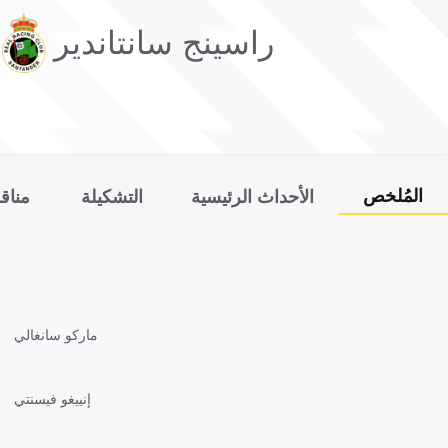
راسينج سانتاندير
المُلخص
الأحداث الرئيسية
التشكيلة
مناق
ماركو سانغالي
إنييغو فيسنتي