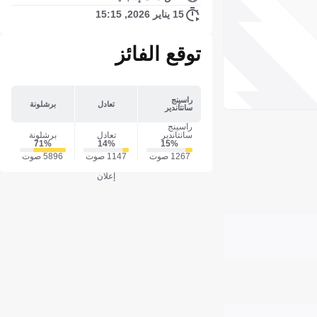
15 يناير 2026, 15:15
توقع الفائز
راسينج
تعادل
برشلونة
سانتاندير
راسينج
سانتاندير
تعادل
برشلونة
71‎%‎
14‎%‎
15‎%‎
1267 صوت
1147 صوت
5896 صوت
إعلان