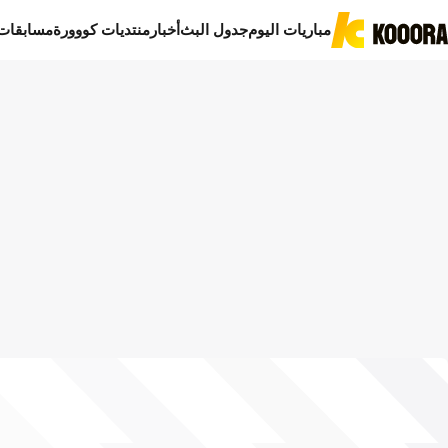
مباريات اليوم
جدول البث
أخبار
منتديات كووورة
مسابقات