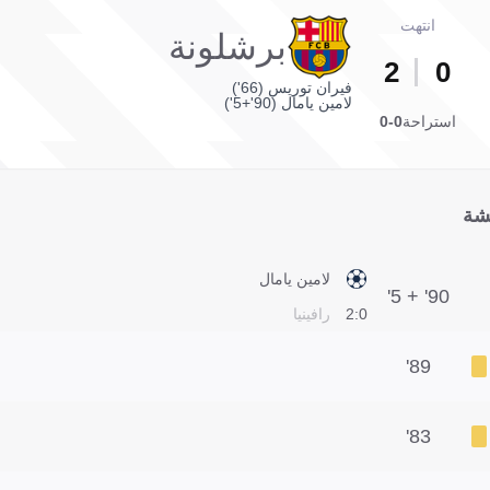
انتهت
برشلونة
2
0
فيران توريس (66')
لامين يامال (90'+5')
استراحة
0-0
شة
لامين يامال
90' + 5'
0:2
رافينيا
89'
83'