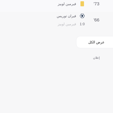
73'
فيرمين لوبيز
فيران توريس
66'
0:1
فيرمين لوبيز
عرض الكل
إعلان