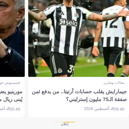
مقالات وتقارير
فينيسيوس جون
جيمارايش يقلب حسابات أرتيتا.. من يدفع ثمن
مورينيو يض
صفقة الـ75 مليون إسترليني؟
يُبنى ريال 
8 أغسطس 2026
8 أغسطس 2026
05:49
09:40
إعلان