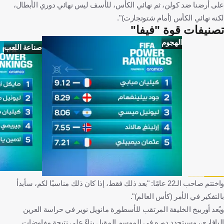
على أرضنا ضد كولن، ثم نهائي الكأس، للأسف ليس نهائي دوري الأبطال،
لكنه نهائي الكأس (أمام شتوتجارت)".
تصنيفات قوة "فيفا"
الهجوم
صناعة اللعب
واختتم صاحب الـ22 عامًا: "بعد ذلك فقط، إذا كان ذلك مناسبًا لكم، سأبدأ
بالتفكير في الأمر (كأس العالم)".
ويُعد أوربيج الخليفة المرتقب للأسطورة مانويل نوير في حراسة العرين
البافاري، وسيتحدد دوره في الموسم المقبل بناءً على نتيجة مفاوضات