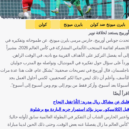
Getty Images
بايرن ميونخ ضد كولن
بايرن ميونخ
كولن
أوربيج يستعد لخلافة نوير
الدوري الألماني
هامبورج ضد بايرن ميونخ للسيدات
هامبورج
تحدث جوناس أوربيج، حارس مرمى بايرن ميونخ، عن طموحاته وتفكيره في
بايرن ميونخ للسيدات
الدوري الألماني لكرة القدم للسيدات
الانضمام لقائمة المنتخب الألماني المشاركة في كأس العالم 2026، مشيراً
ألمانيا ضد كوت ديفوار
ألمانيا
كوت ديفوار
إلى أنه يفضل التركيز على الأهداف القريبة مع ناديه، في الوقت الراهن.
كأس العالم
الإكوادور ضد ألمانيا
الإكوادور
ورداً على سؤال حول تفكيره في المونديال، وتواصله مع المدرب جوليان
ناجلسمان، قال أوربيج في تصريحات صحفية: "بشكل عام، قلت هذا عدة مرات
ألمانيا ضد كوراساو
كوراساو
مانويل نوير
يوناس أوربيغ
للأسف، وأعلم أن ذلك ليس جيدًا لكم كصحفيين، لكنني أحاول العمل بجد
جوليان ناجلسمان
بايرن ميونخ ضد شتوتجارت
شتوتجارت
أسبوعًا بعد أسبوع، وأركز فقط من يوم إلى يوم ومن أسبوع إلى أسبوع".
كأس ألمانيا
ألمانيا
ساحل العاج
كندا
الإكوادور
اقرأ أيضًا
الولايات المتحدة
كوراساو
كرة قدم
فليك عن مشاكل ريال مدريد: الأنا تقتل النجاح
قبل الكلاسيكو.. بيريز يؤكد استمرار حربه الباردة مع برشلونة
واعتبر الحارس الشاب أن التفكير في البطولة العالمية سابق لأوانه حاليا:
"كأس العالم ما زال يفصلنا عنه بعض الوقت. وحتى ذلك الحين لدينا مباراة