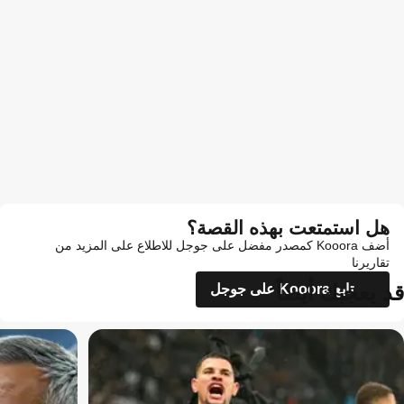
هل استمتعت بهذه القصة؟
أضف Kooora كمصدر مفضل على جوجل للاطلاع على المزيد من
تقاريرنا
قد يعجبك أيضاً
تابع Kooora على جوجل