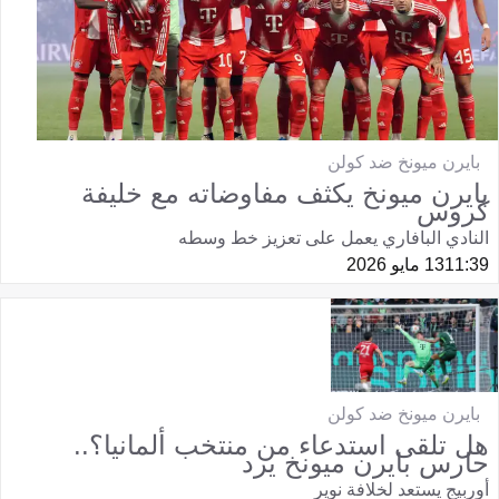
بايرن ميونخ ضد كولن
بايرن ميونخ يكثف مفاوضاته مع خليفة
كروس
النادي البافاري يعمل على تعزيز خط وسطه
11:39
13 مايو 2026
بايرن ميونخ ضد كولن
هل تلقى استدعاء من منتخب ألمانيا؟..
حارس بايرن ميونخ يرد
أوربيج يستعد لخلافة نوير