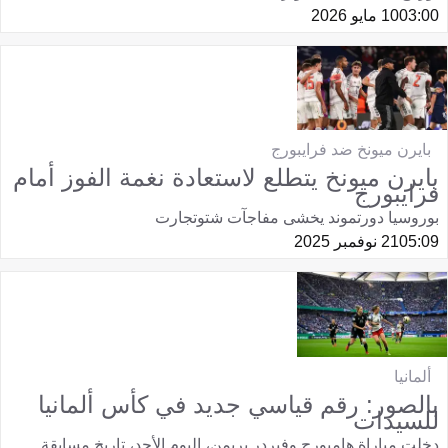
03:00
10 مايو 2026
بايرن ميونخ ضد فرايبورج
بايرن ميونخ يتطلع لاستعادة نغمة الفوز أمام
فرايبورج
بوروسيا دورتموند يخشى مفاجآت شتوتجارت
05:09
21 نوفمبر 2025
ألمانيا
بالصور: رقم قياسي جديد في كأس ألمانيا
للسيدات
دخلت مباراة هامبورج وفيردر بريمن، اليوم الأحد، تاريخ مسابقة