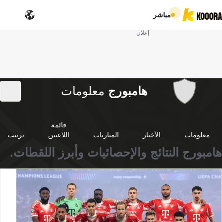
مباشر
إعلان
هامبورج
معلومات
قائمة
معلومات
الأخبار
المباريات
اللاعبين
ترتيب
هامبورج النتائج والإحصائيات وأبرز اللقطات.