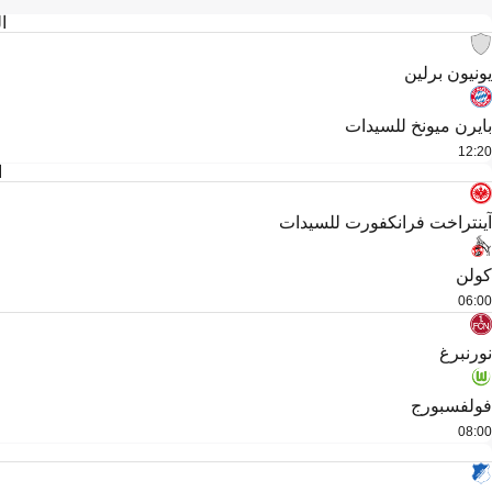
ال
يونيون برلين
بايرن ميونخ للسيدات
12:20
ا
آينتراخت فرانكفورت للسيدات
كولن
06:00
نورنبرغ
فولفسبورج
08:00
ا