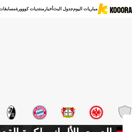
مباريات اليوم
جدول البث
أخبار
منتديات كووورة
مسابقات