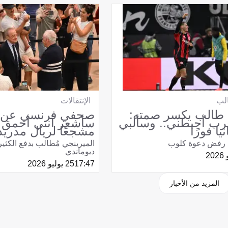
لب
الإنتقالات
طالب يكسر صمته:
صحفي فرنسي عن د
غرب أحبطني.. وسألبي
سأشعر أنني أحمق 
يا فورًا
مشجعًا لريال مدريد
ع رفض دعوة كلوب
الميرينجي مُطالب بدفع الكثير
ديوماندي
17:47
25 يوليو 2026
المزيد من الأخبار