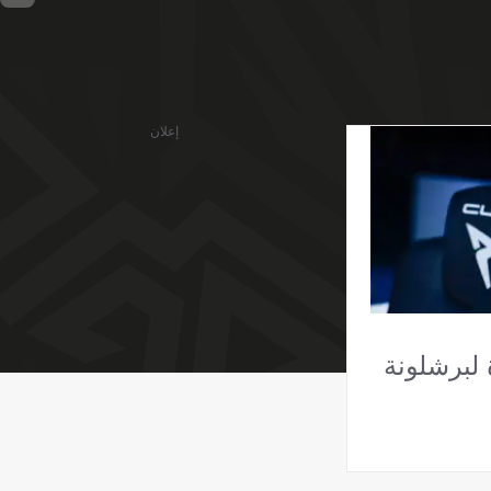
إعلان
 لبرشلونة