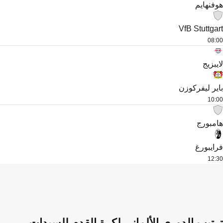
هوفنهايم
VfB Stuttgart
08:00
لايبزيج
باير ليفركوزن
10:00
هامبورج
فرايبورغ
12:30
ترتيب الدوري الألماني لكرة القدم للسيدات