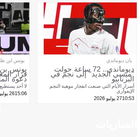
يان ديوماندي
يونس ابن طا
ديوماندي.. 72 ساعة حولت
يونس بن 
"ميسي الجديد" إلى نجم في
قرار الم
البرنابيو
دعوة ألمان
أسرار الأيام التي صنعت انفجار موهبة النجم
لا أحد يستطي
الإيفواري
15:06
26 يوليو 2026
10:53
27 يوليو 2026
المباريات