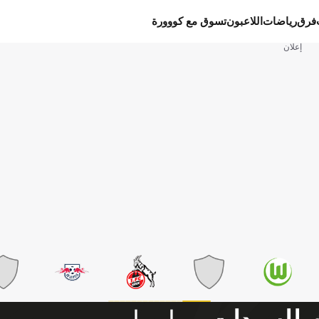
فرق
رياضات
اللاعبون
تسوق مع كووورة
إعلان