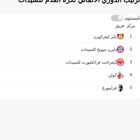
المستوى
مركز
فريق
1
باير ليفركوزن
2
بايرن ميونخ للسيدات
3
آينتراخت فرانكفورت للسيدات
4
كولن
5
فرايبورغ