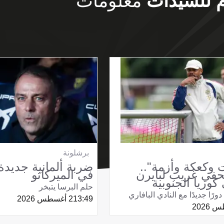
م للسيدات
معلومات
برشلونة
 وكعكة وأزمة"..
ضربة ألمانية جديدة
في غريب لبايرن
في الميركاتو
كوريا الجنوبية
حلم البرسا يتبخر
ورًا جديدًا مع النادي البافاري
13:49
2 أغسطس 2026