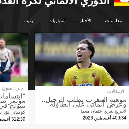
الدوري الألماني لكرة القد
معلومات
الأخبار
المباريات
ترتيب
بايرن ميونخ
الإنتقالات
"ابتسامات
موهبة المغرب يطلب الرحيل..
مؤتمر صح
وعرض ألماني على الطاولة
ميونخ في 
لايبزيج يغري عثمان معما
كومباني يؤدي د
09:34
4 أغسطس 2026
12:39
3 أغسطس 2026