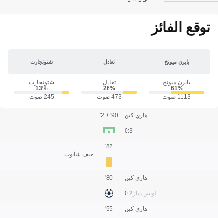
توقع الفائز
بايرن ميونخ
تعادل
شتوتجارت
بايرن ميونخ
تعادل
شتوتجارت
13‎%‎
26‎%‎
61‎%‎
1113 صوت
473 صوت
245 صوت
هاري كين
90' + 2'
3:0
82'
جيف شابوت
هاري كين
80'
لويس دياز
2:0
هاري كين
55'