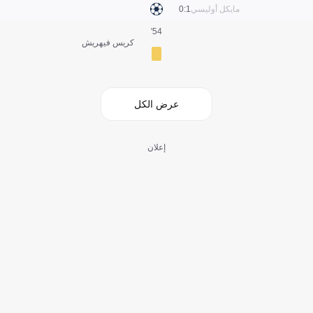
مايكل أوليسي
1:0
54'
كريس فيهريش
عرض الكل
إعلان