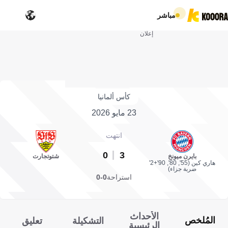
مباشر
إعلان
كأس ألمانيا
23 مايو 2026
انتهت
0
3
بايرن ميونخ
شتوتجارت
هاري كين (55', 80', 90'+2'
ضربة جزاء)
استراحة
0-0
الأحداث
المُلخص
التشكيلة
تعليق
الرئيسية