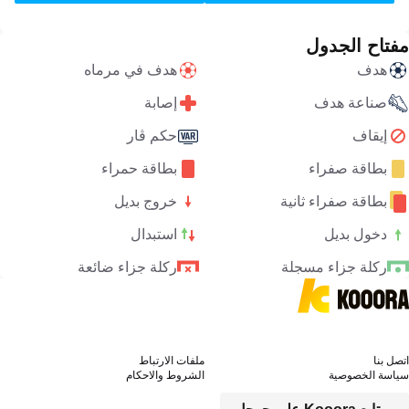
مفتاح الجدول
هدف
هدف في مرماه
صناعة هدف
إصابة
إيقاف
حكم ڤار
بطاقة صفراء
بطاقة حمراء
بطاقة صفراء ثانية
خروج بديل
دخول بديل
استبدال
ركلة جزاء مسجلة
ركلة جزاء ضائعة
اتصل بنا
ملفات الارتباط
سياسة الخصوصية
الشروط والاحكام