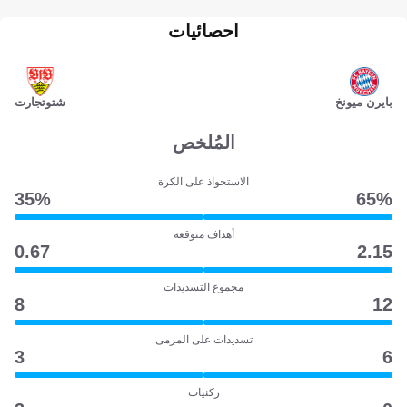
احصائيات
بايرن ميونخ
شتوتجارت
المُلخص
الاستحواذ على الكرة
35‎%‎
65‎%‎
أهداف متوقعة
0.67
2.15
مجموع التسديدات
8
12
تسديدات على المرمى
3
6
ركنيات