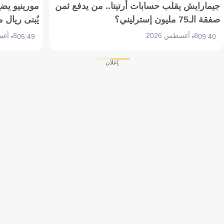
جيمارايش يقلب حسابات أرتيتا.. من يدفع ثمن
مورينيو يض
صفقة الـ75 مليون إسترليني؟
يُبنى ريال 
8 أغسطس 2026
8 أغسطس 2026
05:49
09:40
إعلان