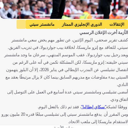
Getty Images
الإنتقالات
الدوري الإنجليزي الممتاز
مانشستر سيتي
الأزمة أخرت الإعلان الرسمي
تشيلسي
إينزو ماريسكا
بيب جوارديولا
إنجلترا
إيطاليا
كشف تقرير صحفي، اليوم الإثنين، عن تطور مهم يخض سعي مانشستر
إسبانيا
كرة قدم
سيتي، للتعاقد مع إنزو ماريسكا، لخلافة بيب جوارديولا، في تدريب الفريق.
وبعد رحيل بيب جوارديولا، عقب الموسم المنتهي، سرعان ما وجد مانشستر
سيتي خليفته: إنزو ماريسكا، لكن المشكلة تكمن في أنه على الرغم من
انفصال تشيلسي عن المدرب الإيطالي في يناير 2026، إلا أن البلوز يتهمون
السيتي ببدء مفاوضات مع مدربهم السابق بينما كان لا يزال مرتبطًا بعقد مع
النادي.
أمضى تشيلسي ومانشستر سيتي عدة أسابيع في العمل على التوصل إلى
اتفاق ودي.
ووفقًا لشبكة
"سكاي إيطاليا"
، فقد تم ذلك بالفعل اليوم.
ومن المقرر أن يدفع مانشستر سيتي إلى تشيلسي مبلغًا قدره 20 مليون يورو
لاستقدام ماريسكا إلى ملعب الاتحاد.
وديات الأندية