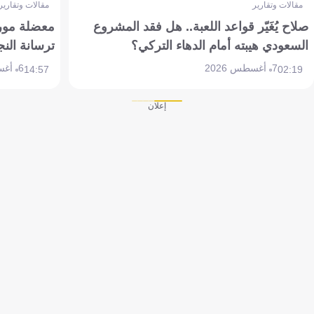
مقالات وتقارير
مقالات وتقارير
صلاح يُغَيّر قواعد اللعبة.. هل فقد المشروع
معضلة مورين
السعودي هيبته أمام الدهاء التركي؟
ترسانة النج
7 أغسطس 2026
6 أغسطس 2026
14:57
02:19
إعلان