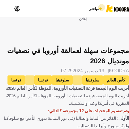
مباشر
إعلان
مجموعات سهلة لعمالقة أوروبا في تصفيات
مونديال 2026
KOOORA
13 ديسمبر 2024
07:29
كأس العالم
سلوفينيا
سلوفينيا
فرنسا
فرنسا
أجريت اليوم الجمعة قرعة التصفيات الأوروبية، المؤهلة لكأس العالم 2026،
الكيان العبري
إسرائيل
قبرص
قبرص
أجريت اليوم الجمعة قرعة التصفيات الأوروبية، المؤهلة لكأس العالم 2026،
رومانيا
رومانيا
النرويج
النرويج
الدنمارك
المقررة في أمريكا وكندا والمكسيك.
الدانمرك
لوكسمبورج
لوكسمبورغ
البوسنة والهرسك
وتم تقسيم المنتخبات على 12 مجموعة، كالتالي:
البوسنة والهرسك
هولندا
هولندا
النمسا
النمسا
الأولى:
الفائز من ألمانيا وإيطاليا (في دور الثمانية بدوري الأمم) مع سلوفاكيا
ولوكسمبورج وأيرلندا الشمالية.
تشيكيا
التشيك
بيلاروسيا
بيلاروس
بولندا