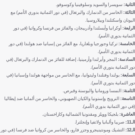
الثانية:
سويسرا والسويد وسلوفينيا وكوسوفو.
بولندا
السويد
السويد
المجر
هنغاريا
الثالثة:
الخاسر من الدنمارك والبرتغال (في دور الثمانية بدوري الأمم) مع
ألمانيا
ألمانيا
إسكتلندا
اسكتلندا
جزر الفارو
اليونان واسكتلندا وبيلاروسيا.
جزر فارو
آيسلندا
آيسلندا
ليتوانيا
ليتوانيا
الرابعة:
أوكرانيا وأيسلندا وأذربيجان، والفائز من فرنسا وكرواتيا (في دور
إسبانيا
إسبانيا
أرمينيا
أرمينيا
الثمانية بدوري الأمم).
الخامسة:
تركيا وجورجيا وبلغاريا، مع الفائز من إسبانيا ضد هولندا (في دور
إيرلندا الشمالية
أيرلندا الشمالية
اليونان
اليونان
الثمانية بدوري الأمم).
تركيا
تركيا
مقدونيا الشمالية
مقدونيا الشمالية
السادسة:
المجر وأيرلندا وأرمينيا، إضافة للفائز من الدنمارك والبرتغال (في
سلوفاكيا
سلوفاكيا
بلغاريا
بلغاريا
كرواتيا
دور الثمانية بدوري الأمم).
كرواتيا
إستونيا
إستونيا
بلجيكا
بلجيكا
السابعة:
بولندا وفنلندا وليتوانيا، مع الخاسر من مواجهة هولندا وإسبانيا (في
دور الثمانية بدوري الأمم).
ويلز
ويلز
إيطاليا
إيطاليا
أذربيجان
الثامنة:
النمسا ورومانيا والبوسنة وقبرص.
أذربيجان
فنلندا
فنلندا
سويسرا
سويسرا
التاسعة:
النرويج وإستونيا والكيان الصهيوني، والخاسر من ألمانيا ضد إيطاليا
جورجيا
جورجيا
كازاخستان
كازاخستان
(في دور الثمانية بدوري الأمم).
البرتغال
البرتغال
أوكرانيا
أوكرانيا
كوسوفو
العاشرة:
بلجيكا وويلز ومقدونيا الشمالية وكازاخستان.
الـ11:
صربيا وألبانيا ولاتفيا وإنجلترا.
كوسوفو
كرة قدم
الـ12:
التشيك ومونتينيجرو وجزر فارو، والخاسر من كرواتيا ضد فرنسا (في دور