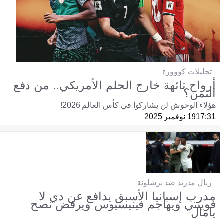
تحليلات كووورة
أرواح تائهة خارج الحلم الأمريكي.. من دفع
الثمن؟
هؤلاء الوحوش لن يشاركوا في كأس العالم 2026!
17:31
19 نوفمبر 2025
ريال مدريد ضد برشلونة
مدرب إسبانيا الأسبق يدافع عن دي لا
فوينتي ويهاجم فينيسيوس ويرفض نصح
يامال