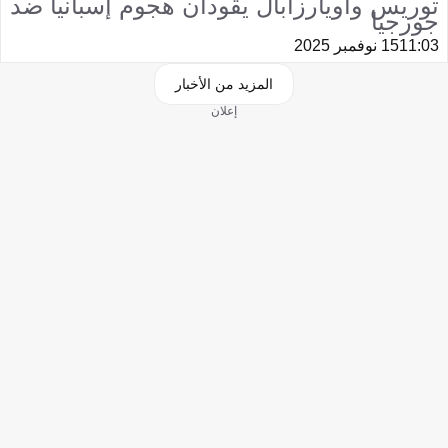
توريس وأويارزابال يقودان هجوم إسبانيا ضد
جورجيا
11:03
15 نوفمبر 2025
المزيد من الأخبار
إعلان