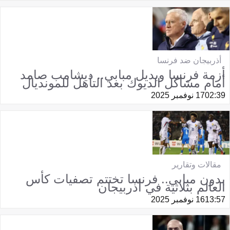
أذربيجان ضد فرنسا
أزمة فرنسا وبديل مبابي.. ديشامب صامد
أمام مشاكل الديوك بعد التأهل للمونديال
02:39
17 نوفمبر 2025
مقالات وتقارير
بدون مبابي.. فرنسا تختتم تصفيات كأس
العالم بثلاثية في أذربيجان
13:57
16 نوفمبر 2025