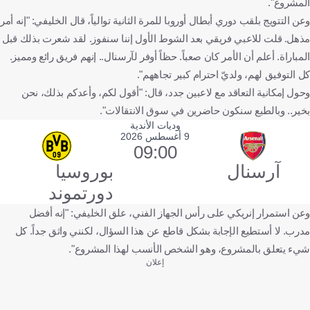
المشروع".
وعن التتويج بلقب دوري أبطال أوروبا للمرة الثانية توالياً، قال الخليفي: "إنه أمر
مذهل. قلت للاعبي فريقي بعد الشوط الأول إننا سنفوز. لقد شعرت بذلك قبل
المباراة. أعلم أن الأمر كان صعباً. حظاً أوفر لآرسنال.. إنهم فريق رائع ومميز.
كل التوفيق لهم، ولديّ احترام كبير تجاههم".
وحول إمكانية التعاقد مع لاعبين جدد، قال: "أقول لكم، وأعدكم بذلك، نحن
بخير.. وبالطبع سنكون حاضرين في سوق الانتقالات".
وديات الأندية
9 أغسطس 2026
09:00
آرسنال
بوروسيا
دورتموند
وعن استمرار إنريكي على رأس الجهاز الفني، علق الخليفي: "إنه أفضل
مدرب. لا أستطيع الإجابة بشكل قاطع عن هذا السؤال، لكنني واثق جداً. كل
شيء يتعلق بالمشروع، وهو الشخص الأنسب لهذا المشروع".
إعلان