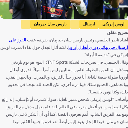
Getty Images
لويس إنريكي
آرسنال
باريس سان جيرمان
تصريح مقلق
دوري أبطال أوروبا
إسبانيا
إنجلترا
فرنسا
كرة قدم
أشاد ناصر الخليفي، رئيس باريس سان جيرمان، بفريقه عقب
الفوز على
آرسنال في نهائي دوري أبطال أوروبا
، لكنه أثار الجدل حول بقاء المدرب لويس
إنريكي في "حديقة الأمراء".
وقال الخليفي، في تصريحات لشبكة TNT Sports: "اليوم هو يوم تاريخي
ومذهل. إن الفوز بالبطولة لعامين متتاليين ليس أمراً سهلاً، فدوري أبطال
أوروبا بطولة صعبة للغاية. أنا فخور جداً بالفريق، وبالمدرب، وبالجهاز الفني،
وبالجماهير. الجميع شكك فينا مرة أخرى، لكن الحمد لله نجحنا في تحقيق
ذلك، وكنا نؤمن بأنفسنا".
وأضاف: "لويس إنريكي شخص مميز للغاية، سواء كمدرب أو كإنسان.. إنه رائع
بكل المقاييس. هو أفضل مدرب في العالم. لقد قام بعمل مذهل مع الفريق.
ومع هذا الفريق الشاب، أنتم تعرفون القصة. كما أود أن أشكر لاعبي باريس
سان جيرمان، فهذا الإنجاز يعود إليهم أيضاً. لقد قدموا جميعاً الكثير لهذا