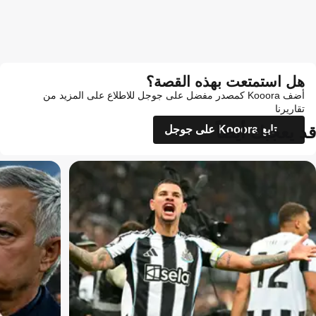
هل استمتعت بهذه القصة؟
أضف Kooora كمصدر مفضل على جوجل للاطلاع على المزيد من
تقاريرنا
قد يعجبك أيضاً
تابع Kooora على جوجل