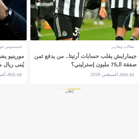
مقالات وتقارير
فينيسيوس جون
جيمارايش يقلب حسابات أرتيتا.. من يدفع ثمن
مورينيو يض
صفقة الـ75 مليون إسترليني؟
يُبنى ريال 
8 أغسطس 2026
8 أغسطس 2026
05:49
09:40
إعلان