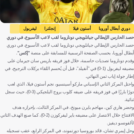
EPA
دوري أبطال أوروبا
أستون فيلا
إنجلترا
ليفربول
حصد الحارس الإيطالي جيانلويجي دوناروما لقب لاعب الأسبوع، في دوري
باير ليفركوزن
ألمانيا
بايرن ميونخ
حصد الحارس الإيطالي جيانلويجي دوناروما لقب لاعب الأسبوع، في دوري
بوروسيا دورتموند
ليل
فرنسا
أبطال أوروبا، بحسب الصفحة الرسمية للمسابقة على منصة
"إكس"
.
باريس سان جيرمان
كلوب بروج
بلجيكا
وقدم دوناروما تصديات حاسمة، خلال فوز فريقه باريس سان جيرمان على
إيمري تشان
هاري كين
ماركو أسينسيو
إسبانيا
مضيفه ليفربول (1-0) في "آنفيلد"، قبل أن يُحسم اللقاء بركلات الترجيح، في
إطار جولة إياب ثمن النهائي.
جيانلويجي دوناروما
إيطاليا
كرة قدم
واحتل المركز الثاني الإسباني ماركو أسينسيو، نجم أستون فيلا، الذي لعب
دورًا بارزًا في فوز فريقه على ضيفه كلوب بروج البلجيكي (3-0)، حيث سجل
ثنائية.
وحضر هاري كين، مهاجم بايرن ميونخ، في المركز الثالث، بإحرازه هدف
الافتتاح خلال الانتصار على مضيفه باير ليفركوزن (2-0)، كما صنع الهدف الثاني
لألفونسو ديفيز.
وحل إيمري تشان، قائد بوروسيا دورتموند، في المركز الرابع، عقب تسجيله