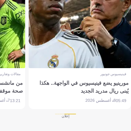
فينيسيوس جونيور
مقالات وتقارير
مورينيو يضع فينيسيوس في الواجهة.. هكذا
من مانشستر
يُبنى ريال مدريد الجديد
صحة موقف تين 
8 أغسطس 2026
7 أغسطس 2026
13:21
05:49
إعلان