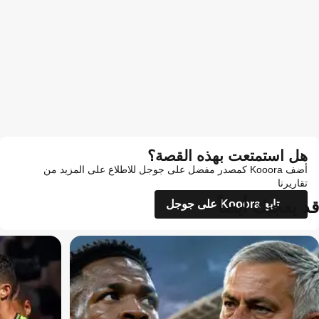
هل استمتعت بهذه القصة؟
أضف Kooora كمصدر مفضل على جوجل للاطلاع على المزيد من
تقاريرنا
قد يعجبك أيضاً
تابع Kooora على جوجل