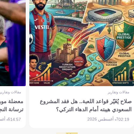
مقالات وتقارير
مقالات وتقارير
صلاح يُغَيّر قواعد اللعبة.. هل فقد المشروع
معضلة مورين
السعودي هيبته أمام الدهاء التركي؟
ترسانة النج
7 أغسطس 2026
6 أغسطس 2026
14:57
02:19