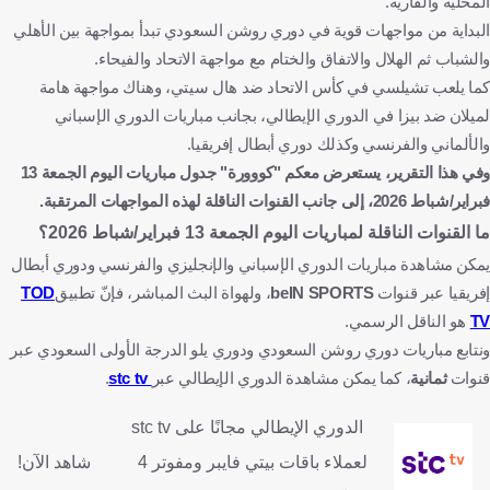
المحلية والقارية.
إلتشي
أوساسونا
الدوري الإسباني
إنجلترا
البداية من مواجهات قوية في دوري روشن السعودي تبدأ بمواجهة بين الأهلي
والشباب ثم الهلال والاتفاق والختام مع مواجهة الاتحاد والفيحاء.
إسبانيا
المملكة العربية السعودية
إيطاليا
المغرب
فرنسا
كما يلعب تشيلسي في كأس الاتحاد ضد هال سيتي، وهناك مواجهة هامة
ألمانيا
كرة قدم
لميلان ضد بيزا في الدوري الإيطالي، بجانب مباريات الدوري الإسباني
والألماني والفرنسي وكذلك دوري أبطال إفريقيا.
وفي هذا التقرير، يستعرض معكم "كووورة" جدول مباريات اليوم الجمعة 13
فبراير/شباط 2026، إلى جانب القنوات الناقلة لهذه المواجهات المرتقبة.
ما القنوات الناقلة لمباريات اليوم الجمعة 13 فبراير/شباط 2026؟
يمكن مشاهدة مباريات الدوري الإسباني والإنجليزي والفرنسي ودوري أبطال
إفريقيا عبر قنوات
beIN SPORTS
، ولهواة البث المباشر، فإنّ تطبيق
TOD
TV
هو الناقل الرسمي.
ونتابع مباريات دوري روشن السعودي ودوري يلو الدرجة الأولى السعودي عبر
قنوات
ثمانية
، كما يمكن مشاهدة الدوري الإيطالي عبر
stc tv
.
الدوري الإيطالي مجانًا على stc tv
لعملاء باقات بيتي فايبر ومفوتر 4
شاهد الآن!