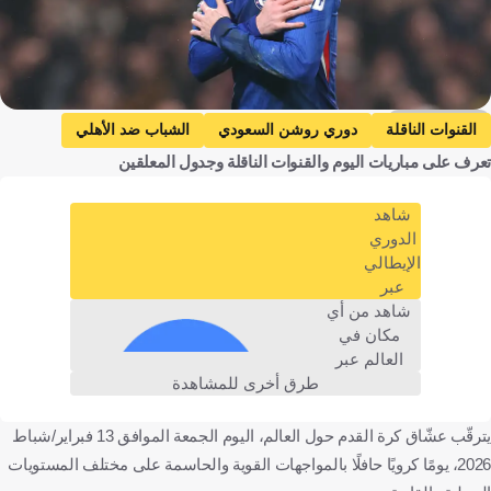
Getty Images
القنوات الناقلة
دوري روشن السعودي
الشباب ضد الأهلي
تعرف على مباريات اليوم والقنوات الناقلة وجدول المعلقين
الشباب
الأهلي
الهلال ضد الاتفاق
الهلال
الاتفاق
الاتحاد ضد الفيحاء
الاتحاد
الفيحاء
شاهد
بيسا ضد ميلان
بيسا
ميلان
الدوري الإيطالي
الدوري
الإيطالي
هال سيتي ضد تشيلسي
هال سيتي
تشيلسي
عبر
كأس الاتحاد الإنجليزي
الرجاء البيضاوي ضد إتحاد يعقوب المنصور
شاهد من أي
مكان في
الرجاء البيضاوي
إتحاد يعقوب المنصور
العالم عبر
الدوري المغربي الممتاز
رين ضد باريس سان جيرمان
رين
طرق أخرى للمشاهدة
باريس سان جيرمان
الدوري الفرنسي
يترقّب عشّاق كرة القدم حول العالم، اليوم الجمعة الموافق 13 فبراير/شباط
بوروسيا دورتموند ضد ماينتس
بوروسيا دورتموند
2026، يومًا كرويًا حافلًا بالمواجهات القوية والحاسمة على مختلف المستويات
ماينتس
الدوري الألماني
إلتشي ضد أوساسونا