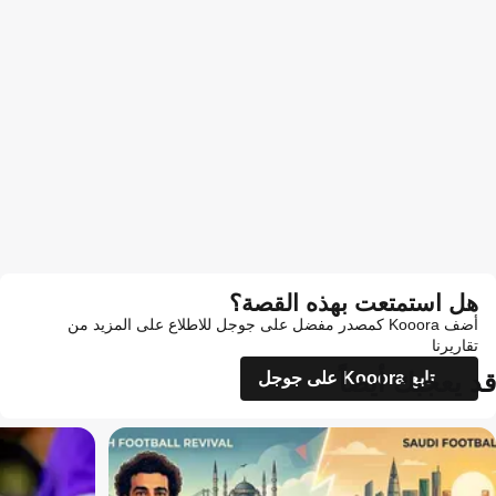
هل استمتعت بهذه القصة؟
أضف Kooora كمصدر مفضل على جوجل للاطلاع على المزيد من
تقاريرنا
قد يعجبك أيضاً
تابع Kooora على جوجل