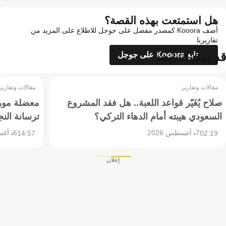
هل استمتعت بهذه القصة؟
أضف Kooora كمصدر مفضل على جوجل للاطلاع على المزيد من
تقاريرنا
قد يعجبك أيضاً
تابع Kooora على جوجل
مقالات وتقارير
مقالات وتقارير
صلاح يُغَيّر قواعد اللعبة.. هل فقد المشروع
معضلة مورين
السعودي هيبته أمام الدهاء التركي؟
ترسانة النج
7 أغسطس 2026
6 أغسطس 2026
14:57
02:19
إعلان