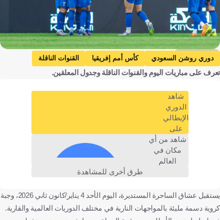
Getty Images
دوري روشن السعودي
كأس أمم إفريقيا
القنوات الناقلة
تعرف على مباريات اليوم والقنوات الناقلة وجدول المعلقين.
الحزم ضد نيوم
الحزم
نيوم
ضمك ضد الهلال
ضمك
الهلال
القادسية ضد الرياض
القادسية
شاهد
الرياض
إشبيلية ضد ليفانتي
إشبيلية
ليفانتي
الدوري
الإيطالي
الدوري الإسباني
ريال مدريد ضد ريال بيتيس
ريال مدريد
على
ريال بيتيس
ديبورتيفو ألافيس ضد ريال أوفييدو
شاهد من أي
مكان في
ديبورتيفو ألافيس
ريال أوفييدو
مايوركا ضد جيرونا
العالم
مايوركا
جيرونا
ريال سوسييداد ضد أتلتيكو مدريد
طرق أخرى للمشاهدة
ريال سوسييداد
أتلتيكو مدريد
يستقبل عشاق الساحرة المستديرة، اليوم الأحد 4 يناير/كانون ثاني 2026، وجبة
ليدز يونايتد ضد مانشستر يونايتد
ليدز يونايتد
كروية دسمة مليئة بالمواجهات النارية في مختلف الدوريات العالمية والقارية.
مانشستر يونايتد
الدوري الإنجليزي الممتاز
فولهام ضد ليفربول