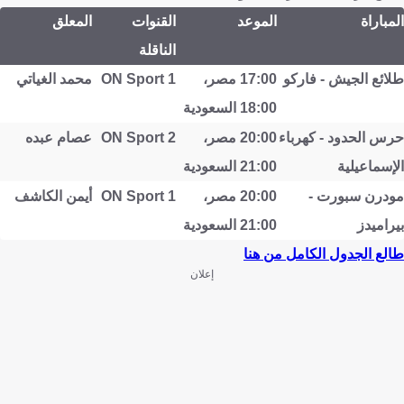
المباراة
الموعد
القنوات
المعلق
الناقلة
طلائع الجيش - فاركو
17:00 مصر،
ON Sport 1
محمد الغياتي
18:00 السعودية
حرس الحدود - كهرباء
20:00 مصر،
ON Sport 2
عصام عبده
الإسماعيلية
21:00 السعودية
مودرن سبورت -
20:00 مصر،
ON Sport 1
أيمن الكاشف
بيراميدز
21:00 السعودية
طالع الجدول الكامل من هنا
إعلان