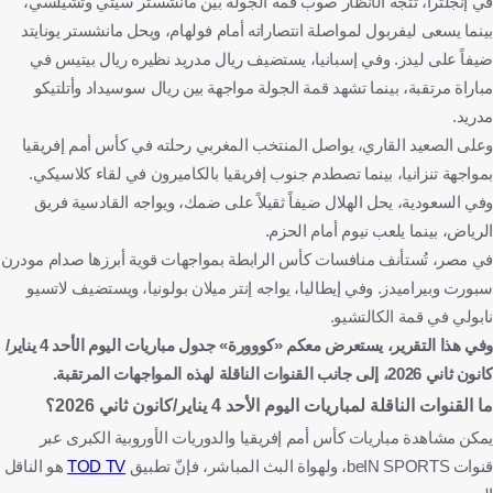
في إنجلترا، تتجه الأنظار صوب قمة الجولة بين مانشستر سيتي وتشيلسي،
فولهام
ليفربول
توتنهام هوتسبير ضد سندرلاند
بينما يسعى ليفربول لمواصلة انتصاراته أمام فولهام، ويحل مانشستر يونايتد
ضيفاً على ليدز. وفي إسبانيا، يستضيف ريال مدريد نظيره ريال بيتيس في
توتنهام هوتسبير
سندرلاند
مباراة مرتقبة، بينما تشهد قمة الجولة مواجهة بين ريال سوسيداد وأتلتيكو
نيوكاسل يونايتد ضد كريستال بالاس
نيوكاسل يونايتد
مدريد.
كريستال بالاس
مانشستر سيتي ضد تشيلسي
وعلى الصعيد القاري، يواصل المنتخب المغربي رحلته في كأس أمم إفريقيا
مانشستر سيتي
تشيلسي
إيفرتون ضد برينتفورد
بمواجهة تنزانيا، بينما تصطدم جنوب إفريقيا بالكاميرون في لقاء كلاسيكي.
إيفرتون
برينتفورد
إنتر ضد بولونيا
إنتر
وفي السعودية، يحل الهلال ضيفاً ثقيلاً على ضمك، ويواجه القادسية فريق
الرياض، بينما يلعب نيوم أمام الحزم.
بولونيا
الدوري الإيطالي
باريس سان جيرمان ضد باريس
في مصر، تُستأنف منافسات كأس الرابطة بمواجهات قوية أبرزها صدام مودرن
باريس سان جيرمان
باريس
الدوري الفرنسي
سبورت وبيراميدز. وفي إيطاليا، يواجه إنتر ميلان بولونيا، ويستضيف لاتسيو
المغرب
المملكة العربية السعودية
إسبانيا
إنجلترا
إيطاليا
نابولي في قمة الكالتشيو.
فرنسا
كرة قدم
وفي هذا التقرير، يستعرض معكم «كووورة» جدول مباريات اليوم الأحد 4 يناير/
كانون ثاني 2026، إلى جانب القنوات الناقلة لهذه المواجهات المرتقبة.
ما القنوات الناقلة لمباريات اليوم الأحد 4 يناير/كانون ثاني 2026؟
يمكن مشاهدة مباريات كأس أمم إفريقيا والدوريات الأوروبية الكبرى عبر
قنوات beIN SPORTS، ولهواة البث المباشر، فإنّ تطبيق
TOD TV
هو الناقل