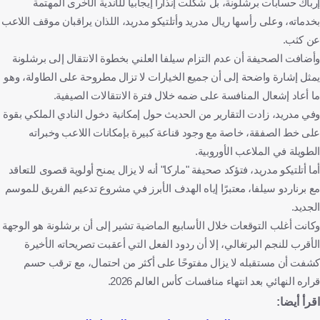
إرباك حسابات برشلونة، بل شكلت إنذارا إيجابيا للأندية الأخرى المهتمة
بخدماته، وعلى رأسها ريال مدريد وأتلتيكو مدريد، اللذان يراقبان موقف اللاعب
عن كثب.
وأضافت الصحيفة أن عدم التزام سيلفا العلني بخطوة الانتقال إلى برشلونة
يمثل إشارة واضحة إلى أن جميع الخيارات لا تزال مطروحة على الطاولة، وهو
ما أعاد إشعال المنافسة على ضمه خلال فترة الانتقالات الصيفية.
وفي مدريد، زادت التقارير من الحديث حول إمكانية دخول النادي الملكي بقوة
على خط الصفقة، خاصة مع وجود قناعة كبيرة بإمكانات اللاعب وخبراته
الطويلة في الملاعب الأوروبية.
أما أتلتيكو مدريد، فتؤكد صحيفة "ماركا" أنه لا يزال يمنح أولوية قصوى للتعاقد
مع برناردو سيلفا، معتبرًا إياه الهدف الأبرز في مشروع تدعيم الفريق للموسم
الجديد.
وكانت أغلب التوقعات خلال الأسابيع الماضية تشير إلى أن برشلونة هو الوجهة
الأقرب للنجم البرتغالي، إلا أن ردود الفعل التي أعقبت تصريحاته الأخيرة
كشفت أن مستقبله لا يزال مفتوحًا على أكثر من احتمال، مع ترقب حسم
قراره النهائي بعد انتهاء منافسات كأس العالم 2026.
اقرأ أيضا: