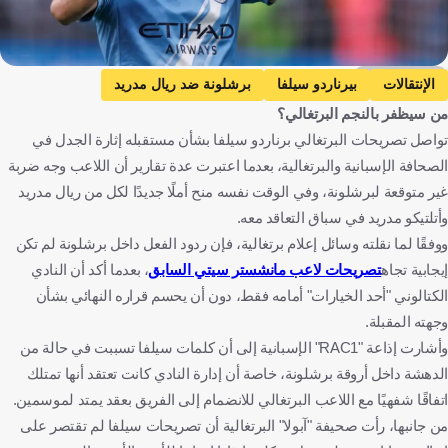
Getty Images
الإنتقالات
بيرناردو سيلفا
برشلونة ضد ريال مدريد
من سيظفر بالنجم البرتغالي؟
برشلونة
ريال مدريد
الدوري الإسباني
تواصل تصريحات البرتغالي برناردو سيلفا بشأن مستقبله إثارة الجدل في
فياريال ضد أتلتيكو مدريد
فياريال
أتلتيكو مدريد
الصحافة الإسبانية والبرتغالية، بعدما اعتبرت عدة تقارير أن اللاعب وجه ضربة
مانشستر سيتي ضد أستون فيلا
مانشستر سيتي
غير متوقعة لبرشلونة، وفي الوقت نفسه منح أملًا جديدًا لكل من ريال مدريد
أستون فيلا
الدوري الإنجليزي الممتاز
وأتلتيكو مدريد في سباق التعاقد معه.
ووفقًا لما نقلته وسائل إعلام برتغالية، فإن ردود الفعل داخل برشلونة لم تكن
البرتغال ضد الكونغو الديمقراطية
البرتغال
إيجابية تجاه
تصريحات لاعب مانشستر سيتي السابق
، بعدما أكد أن النادي
الكونغو الديمقراطية
كأس العالم
البرتغال
إسبانيا
الكتالوني "أحد الخيارات" أمامه فقط، دون أن يحسم قراره النهائي بشأن
إنجلترا
الكونغو - كينشاسا
الولايات المتحدة
كرة قدم
وجهته المقبلة.
وأشارت إذاعة "RAC1" الإسبانية إلى أن كلمات سيلفا تسببت في حالة من
الدهشة داخل أروقة برشلونة، خاصة أن إدارة النادي كانت تعتقد أنها تمتلك
اتفاقًا شفهيًا مع اللاعب البرتغالي للانضمام إلى الفريق بعقد يمتد لموسمين.
من جانبها، رأت صحيفة "آبولا" البرتغالية أن تصريحات سيلفا لم تقتصر على