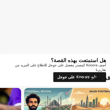
هل استمتعت بهذه القصة؟
أضف Kooora كمصدر مفضل على جوجل للاطلاع على المزيد من
تقاريرنا
قد يعجبك أيضاً
تابع Kooora على جوجل