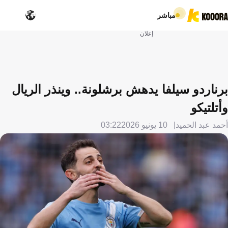
مباشر
إعلان
برناردو سيلفا يدهش برشلونة.. وينذر الريال
وأتلتيكو
أحمد عبد الحميد
10 يونيو 2026
03:22