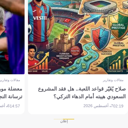
مقالات وتقارير
مقالات وتقارير
صلاح يُغَيّر قواعد اللعبة.. هل فقد المشروع
معضلة مورين
السعودي هيبته أمام الدهاء التركي؟
ترسانة النج
7 أغسطس 2026
6 أغسطس 2026
14:57
02:19
إعلان