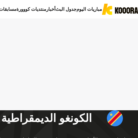
مباريات اليوم
جدول البث
أخبار
منتديات كووورة
مسابقات
الكونغو الديمقراطية