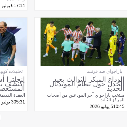
17:14
6 يوليو 2026
باراجواي ضد فرنسا
تحليلات كووو
الوداع المبكر للثوالث يعيد
إنجلترا أ
الجدل حول نظام المونديال
اكتشف تو
الجديد
المستعص
منتخب باراجواي آخر المودعين من أصحاب
العقدة القديمة 
المركز الثالث
05:31
3 يوليو 2026
10:45
5 يوليو 2026