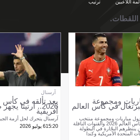
ئمة اللاعبين
ترتيب
 اللقطات.
آرسنال
ريات ومجموعة
بعد تألقه في كأس ا
رتغال في كأس العالم
2026.. أرتيتا يجه
أفريقية
ول مباريات ومجموعة منتخب
آرسنال يتحرك لحل أزمة الجبه
البرتغال في كأس العالم 2026 والقنوات الناقلة
15:20
6 يوليو 2026
 ينتظرهم البحّارة في البطولة
يات المتحدة الأمريكية وكندا