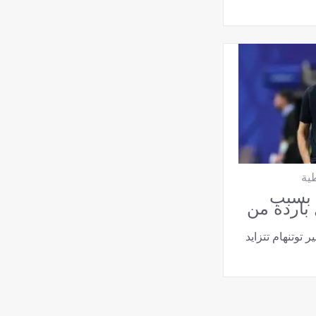
طية
 بسبب
باردة من
 توتنهام تتزايد