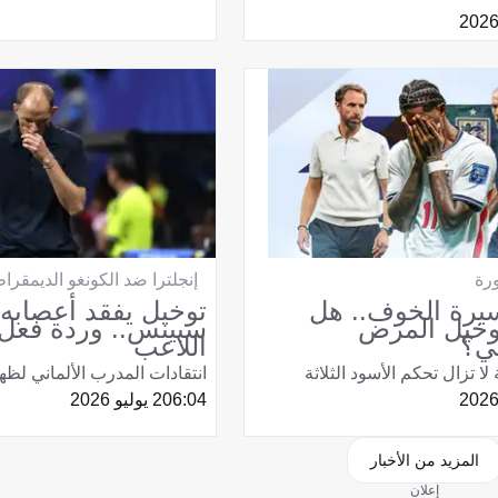
رة
إنجلترا ضد الكونغو الديمقرا
سيرة الخوف.. هل
توخيل يفقد أعصابه
خيل المرض
سبينس.. وردة فعل 
ي؟
اللاعب
لا تزال تحكم الأسود الثلاثة
انتقادات المدرب الألماني لظهير
06:04
2 يوليو 2026
المزيد من الأخبار
إعلان