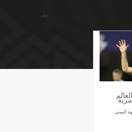
إعلان
لعالم
ز ضربة
ة اليمنى