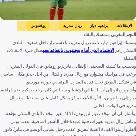
Getty Images
الإنتقالات
براهيم دياز
ريال مدريد
يوفنتوس
النجم المغربي متمسك بالبقاء
البرازيل ضد المغرب
البرازيل
المغرب
كأس العالم
يتمسك إبراهيم دياز، لاعب ريال مدريد، بالاستمرار داخل صفوف النادي
المغرب
إسبانيا
إيطاليا
البرازيل
الولايات المتحدة
الملكي رغم
الاهتمام الذي أبداه يوفنتوس بالتعاقد معه
خلال فترة الانتقالات
كرة قدم
المقبلة.
وبحسب ما كشفه الصحفي الإيطالي فابريزيو رومانو، فإن الدولي المغربي
يرغب في مواصلة مشواره مع ريال مدريد والقتال من أجل حجز مكان أساسي
في تشكيل الفريق تحت قيادة المدرب البرتغالي جوزيه مورينيو.
وأشار رومانو إلى أن الإيطالي لوتشيانو سباليتي كان يرحب بفكرة ضم إبراهيم
دياز إلى يوفنتوس، إلا أن اللاعب يركز بشكل كامل على مستقبله مع ريال
مدريد في الوقت الحالي.
وأشار إلى أن موقف دياز لن يتبدل، إلا إذا تغير موقف النادي الملكي تجاهه.
وعاش ريال مدريد تغييرات فنية عديدة خلال الأشهر الماضية، بعدما تولى
ألفارو أربيلوا القيادة الفنية للفريق عقب رحيل تشابي ألونسو في يناير/ كانون