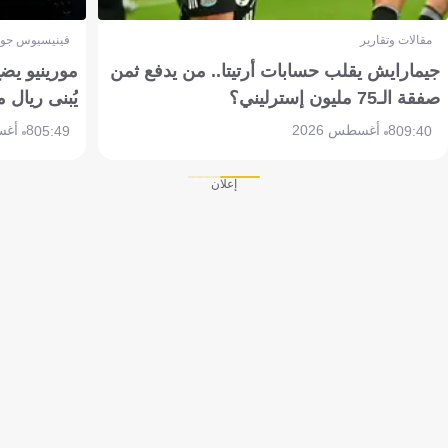
مقالات وتقارير
فينيسيوس جون
جيمارايش يقلب حسابات أرتيتا.. من يدفع ثمن
مورينيو يض
صفقة الـ75 مليون إسترليني؟
يُبنى ريال 
8 أغسطس 2026
8 أغسطس 2026
05:49
09:40
إعلان