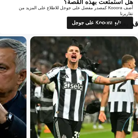
هل استمتعت بهذه القصة؟
أضف Kooora كمصدر مفضل على جوجل للاطلاع على المزيد من
تقاريرنا
قد يعجبك أيضاً
تابع Kooora على جوجل