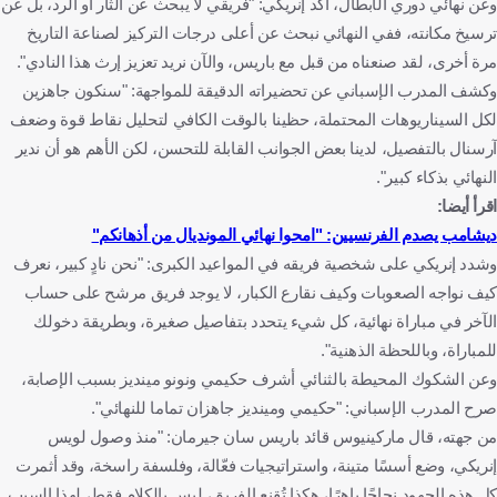
وعن نهائي دوري الأبطال، أكد إنريكي: "فريقي لا يبحث عن الثأر أو الرد، بل عن
ترسيخ مكانته، ففي النهائي نبحث عن أعلى درجات التركيز لصناعة التاريخ
مرة أخرى، لقد صنعناه من قبل مع باريس، والآن نريد تعزيز إرث هذا النادي".
وكشف المدرب الإسباني عن تحضيراته الدقيقة للمواجهة: "سنكون جاهزين
لكل السيناريوهات المحتملة، حظينا بالوقت الكافي لتحليل نقاط قوة وضعف
آرسنال بالتفصيل، لدينا بعض الجوانب القابلة للتحسن، لكن الأهم هو أن ندير
النهائي بذكاء كبير".
اقرأ أيضا:
ديشامب يصدم الفرنسيين: "امحوا نهائي المونديال من أذهانكم"
وشدد إنريكي على شخصية فريقه في المواعيد الكبرى: "نحن نادٍ كبير، نعرف
كيف نواجه الصعوبات وكيف نقارع الكبار، لا يوجد فريق مرشح على حساب
الآخر في مباراة نهائية، كل شيء يتحدد بتفاصيل صغيرة، وبطريقة دخولك
للمباراة، وباللحظة الذهنية".
وعن الشكوك المحيطة بالثنائي أشرف حكيمي ونونو مينديز بسبب الإصابة،
صرح المدرب الإسباني: "حكيمي ومينديز جاهزان تماما للنهائي".
من جهته، قال ماركينيوس قائد باريس سان جيرمان: "منذ وصول لويس
إنريكي، وضع أسسًا متينة، واستراتيجيات فعّالة، وفلسفة راسخة، وقد أثمرت
كل هذه الجهود نجاحًا باهرًا، هكذا تُقنع الفريق، ليس بالكلام فقط، لهذا السبب