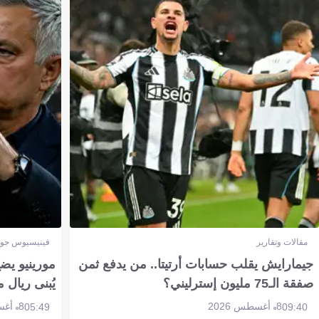
مقالات وتقارير
فينيسيوس جون
جيمارايش يقلب حسابات أرتيتا.. من يدفع ثمن
مورينيو يض
صفقة الـ75 مليون إسترليني؟
يُبنى ريال 
8 أغسطس 2026
8 أغسطس 2026
05:49
09:40