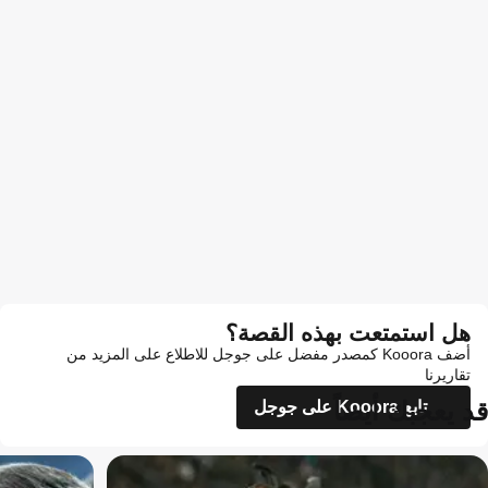
هل استمتعت بهذه القصة؟
أضف Kooora كمصدر مفضل على جوجل للاطلاع على المزيد من
تقاريرنا
قد يعجبك أيضاً
تابع Kooora على جوجل