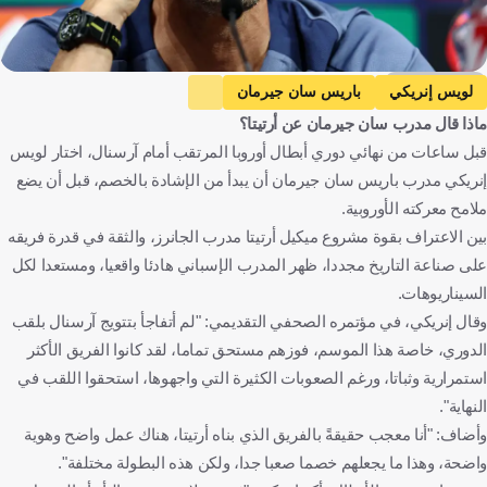
Getty Images
لويس إنريكي
باريس سان جيرمان
ماذا قال مدرب سان جيرمان عن أرتيتا؟
باريس سان جيرمان ضد آرسنال
آرسنال
دوري أبطال أوروبا
قبل ساعات من نهائي دوري أبطال أوروبا المرتقب أمام آرسنال، اختار لويس
أشرف حكيمي
المغرب ضد مدغشقر
المغرب
إنريكي مدرب باريس سان جيرمان أن يبدأ من الإشادة بالخصم، قبل أن يضع
مدغشقر
المباريات الودية
البرازيل ضد المغرب
ملامح معركته الأوروبية.
البرازيل
كأس العالم
المغرب ضد النرويج
النرويج
بين الاعتراف بقوة مشروع ميكيل أرتيتا مدرب الجانرز، والثقة في قدرة فريقه
على صناعة التاريخ مجددا، ظهر المدرب الإسباني هادئا واقعيا، ومستعدا لكل
إسكتلندا ضد المغرب
إسكتلندا
نونو مينديز
السيناريوهات.
البرتغال ضد الكونغو الديمقراطية
البرتغال
وقال إنريكي، في مؤتمره الصحفي التقديمي: "لم أتفاجأ بتتويج آرسنال بلقب
الكونغو الديمقراطية
البرتغال ضد أوزبكستان
أوزبكستان
الدوري، خاصة هذا الموسم، فوزهم مستحق تماما، لقد كانوا الفريق الأكثر
ماركوينيوس
إسبانيا
فرنسا
إنجلترا
هنغاريا
المغرب
استمرارية وثباتا، ورغم الصعوبات الكثيرة التي واجهوها، استحقوا اللقب في
مدغشقر
البرازيل
الولايات المتحدة
النرويج
اسكتلندا
النهاية".
وأضاف: "أنا معجب حقيقةً بالفريق الذي بناه أرتيتا، هناك عمل واضح وهوية
البرتغال
الكونغو - كينشاسا
أوزبكستان
كرة قدم
واضحة، وهذا ما يجعلهم خصما صعبا جدا، ولكن هذه البطولة مختلفة".