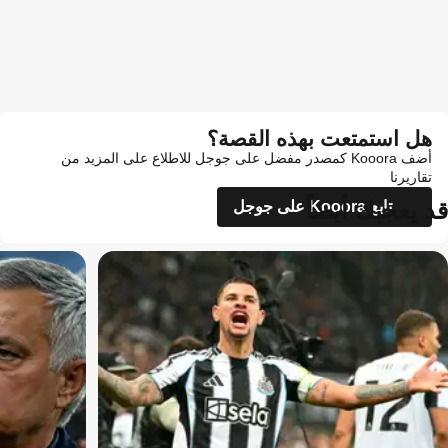
هل استمتعت بهذه القصة؟
أضف Kooora كمصدر مفضل على جوجل للاطلاع على المزيد من
تقاريرنا
قد يعجبك أيضاً
تابع Kooora على جوجل