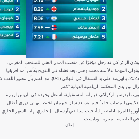
وكان الركراكي قد رحل مؤخرًا عن منصب المدير الفني للمنتخب المغربي،
وتولى المهمة بدلاً منه محمد وهبي، بعد فشله في التتويج بكأس أمم إفريقيا
2025، بالهزيمة على يد السنغال في النهائي (1-0)، مع العلم بأن مصير اللقب لا
زال بين يدي المحكمة الرياضية الدولية "كاس".
وبينما يدرس الركراكي خياراته المستقبلية، استغل وجوده في باريس لزيارة
حكيمي المصاب حالياً، فيما يستعد سان جيرمان لخوض نهائي دوري أبطال
أوروبا للمرة الثانية توالياً، حيث سيلتقي آرسنال الإنجليزي نهاية الشهر الجاري،
في العاصمة المجرية بودابست.
إعلان