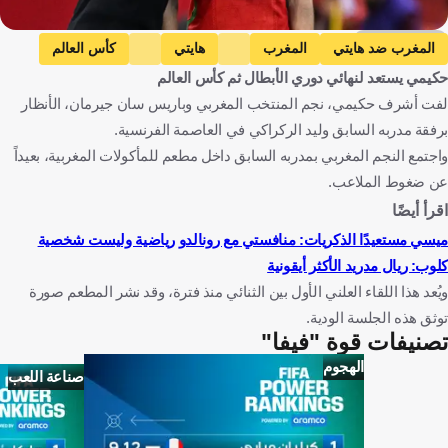
Getty Images
المغرب ضد هايتي
المغرب
هايتي
كأس العالم
حكيمي يستعد لنهائي دوري الأبطال ثم كأس العالم
إسكتلندا ضد المغرب
إسكتلندا
المغرب ضد النرويج
لفت أشرف حكيمي، نجم المنتخب المغربي وباريس سان جيرمان، الأنظار
النرويج
المباريات الودية
البرازيل ضد المغرب
برفقة مدربه السابق وليد الركراكي في العاصمة الفرنسية.
البرازيل
باريس سان جيرمان ضد بريست
واجتمع النجم المغربي بمدربه السابق داخل مطعم للمأكولات المغربية، بعيداً
باريس سان جيرمان
بريست
الدوري الفرنسي
عن ضغوط الملاعب.
باريس سان جيرمان ضد آرسنال
آرسنال
دوري أبطال أوروبا
اقرأ أيضًا
ميسي مستعيدًا الذكريات: منافستي مع رونالدو رياضية وليست شخصية
باريس ضد باريس سان جيرمان
باريس
كلوب: ريال مدريد الأكثر أيقونية
لانس ضد باريس سان جيرمان
لانس
وليد الركراكي
ويُعد هذا اللقاء العلني الأول بين الثنائي منذ فترة، وقد نشر المطعم صورة
أشرف حكيمي
المغرب
هايتي
الولايات المتحدة
اسكتلندا
توثق هذه الجلسة الودية.
النرويج
البرازيل
فرنسا
إنجلترا
هنغاريا
كرة قدم
تصنيفات قوة "فيفا"
الهجوم
صناعة اللعب