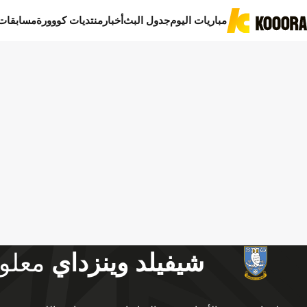
مباريات اليوم
جدول البث
أخبار
منتديات كووورة
مسابقات
شيفيلد وينزداي
معلو