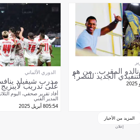
ير
الدو المقرب.. من هو
الدوري الألماني
تنفيذي الجديد للنصر؟
مدرب شيفيلد ينافس
على تدريب لايبزيج
أفاد تقرير صحفي، اليوم الثلاث
المدير الفني
05:54
8 أبريل 2025
المزيد من الأخبار
إعلان