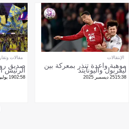
الإنتقالات
مقالات وتقار
موهبة واعدة تنذر بمعركة بين
صديق رون
ليفربول واليونايتد
الرئيس ال
15:38
25 ديسمبر 2025
02:58
19 يوليو 2025