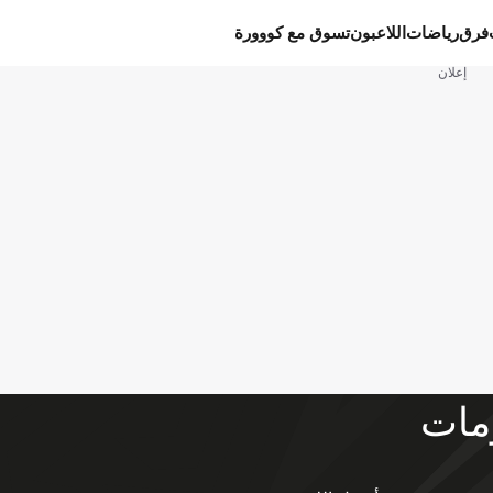
فرق
رياضات
اللاعبون
تسوق مع كووورة
إعلان
مات