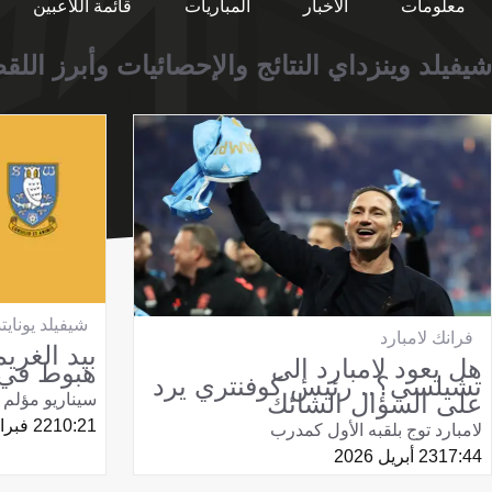
معلومات
الأخبار
المباريات
قائمة اللاعبين
شيفيلد وينزداي النتائج والإحصائيات وأبرز اللق
شيفيلد يونايت
فرانك لامبارد
بيد الغري
هل يعود لامبارد إلى
هبوط في ا
تشيلسي؟.. رئيس كوفنتري يرد
على السؤال الشائك
سيناريو مؤلم 
10:21
22 فبراير 2026
لامبارد توج بلقبه الأول كمدرب
17:44
23 أبريل 2026