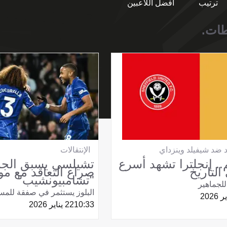
ترتيب
أفضل اللاعبين
طات.
د ضد شيفيلد وينزداي
الإنتقالات
م.. إنجلترا تشهد أسرع
تشيلسي يسبق الجم
لتاريخ
صراع التعاقد مع م
"تشامبيونشيب"
للجماهير
البلوز يستثمر في صفقة للمس
10:33
22 يناير 2026