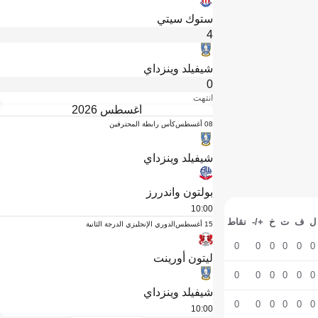
ستوك سيتي
4
شيفيلد وينزداي
0
انتهت
أغسطس 2026
08 أغسطس
كأس رابطة المحترفين
شيفيلد وينزداي
بولتون واندررز
10:00
ل
ف
ت
خ
+/-
نقاط
15 أغسطس
الدوري الإنجليزي الدرجة الثانية
0
0
0
0
0
0
ليتون أورينت
0
0
0
0
0
0
شيفيلد وينزداي
0
0
0
0
0
0
10:00