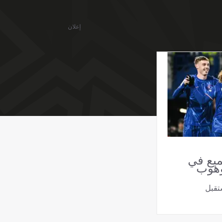
إعلان
يع في
وهوب
تقبل