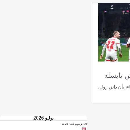
 يايسله
اء، بأن داني رول،
يوليو 2026
25 يوليو
وديات الأندية