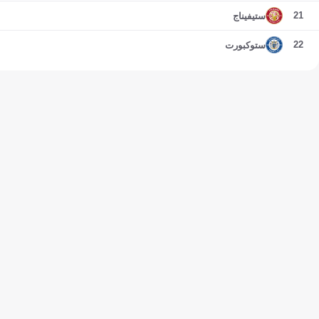
21
ستيفيناج
22
ستوكبورت