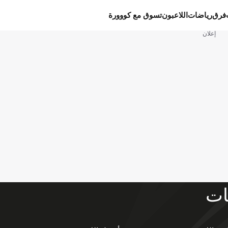
فرق
رياضات
اللاعبون
تسوق مع كووورة
إعلان
ات