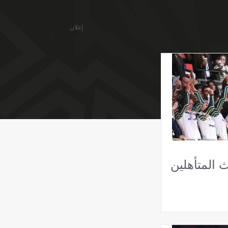
إعلان
 المتأهلين