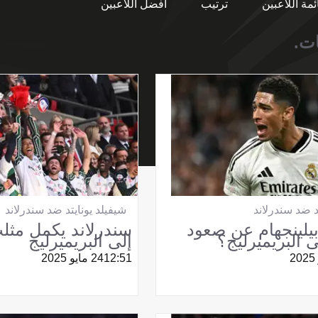
ئمة اللاعبين
ترتيب
أفضل اللاعبين
ات.
د ضد سندرلاند
شيفيلد يونايتد ضد سندرلاند
بيلينجهام عن صعود
سندرلاند يكمل مثلث
 البريميرليج؟
إلى البريميرليج
12:51
24 مايو 2025