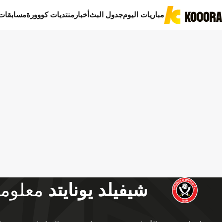
مباريات اليوم
جدول البث
أخبار
منتديات كووورة
مسابقات
شيفيلد يونايتد
معلوم