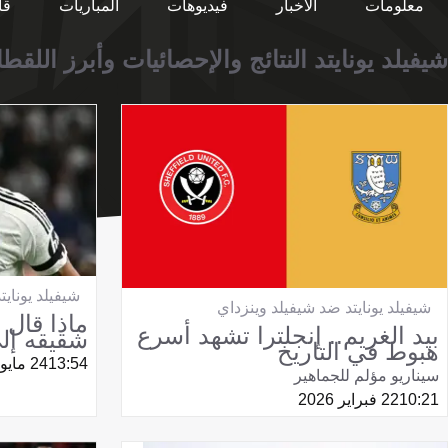
معلومات
الأخبار
فيديوهات
المباريات
قا
شيفيلد يونايتد النتائج والإحصائيات وأبرز اللقط
شيفيلد يونايت
شيفيلد يونايتد ضد شيفيلد وينزداي
ماذا قال 
بيد الغريم.. إنجلترا تشهد أسرع
شقيقه إلى
هبوط في التاريخ
13:54
24 مايو 2025
سيناريو مؤلم للجماهير
10:21
22 فبراير 2026