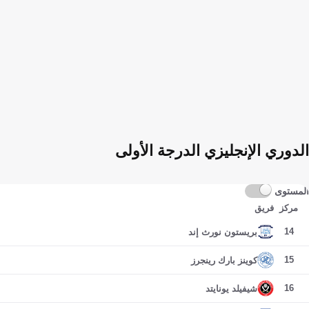
الدوري الإنجليزي الدرجة الأولى
المستوى
مركز
فريق
14
بريستون نورث إند
15
كوينز بارك رينجرز
16
شيفيلد يونايتد