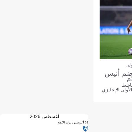
ولى
يضم أنيس
م
ناشط
أغسطس 2026
01 أغسطس
وديات الأندية