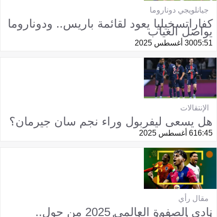
جيانلويجي دوناروما
كفاراتسخيليا يعود لقائمة باريس.. ودوناروما
يواصل الغياب
05:51
30 أغسطس 2025
الإنتقالات
هل يسعى ليفربول وراء نجم سان جيرمان؟
16:45
6 أغسطس 2025
مقال رأي
نادي الصفوة العالمي 2025 من جول..