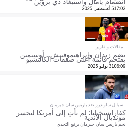
انضمام يامال واستبعاد دي بروين
17:02
5 أغسطس 2025
مقالات وتقارير
تضم زيدان وإبراهيموفيتش.. أوسيمين
يقتحم قائمة أغلى صفقات الكالتشيو
06:09
31 يوليو 2025
سياتل ساوندرز ضد باريس سان جيرمان
كفاراتسخيليا: لم نأتِ إلى أمريكا لنخسر
مونديال الأندية
نجم باريس سان جيرمان يرفع التحدي