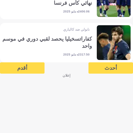
نهائي كأس فرنسا
24 مايو 2025
06:06
نابولي ضد كالياري
كفاراتسخيليا يحصد لقبي دوري في موسم
واحد
23 مايو 2025
17:50
أحدث
أقدم
إعلان