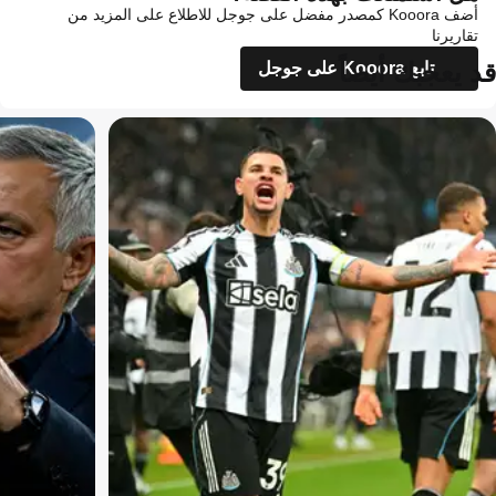
أضف Kooora كمصدر مفضل على جوجل للاطلاع على المزيد من
تقاريرنا
قد يعجبك أيضاً
تابع Kooora على جوجل