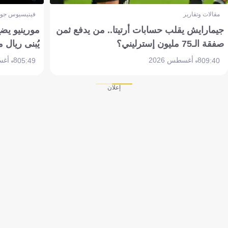
مقالات وتقارير
فينيسيوس جون
جيمارايش يقلب حسابات أرتيتا.. من يدفع ثمن
مورينيو يض
صفقة الـ75 مليون إسترليني؟
يُبنى ريال 
8 أغسطس 2026
8 أغسطس 2026
05:49
09:40
إعلان