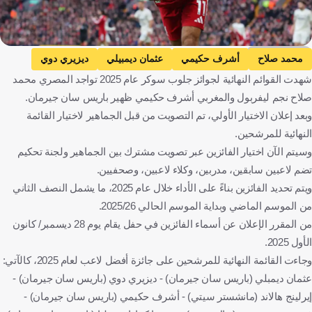
Getty Images
محمد صلاح
أشرف حكيمي
عثمان ديمبيلي
ديزيري دوي
شهدت القوائم النهائية لجوائز جلوب سوكر عام 2025 تواجد المصري محمد
إرلينج هالاند
فينيسيوس جونيور
خفيتشا كفاراتسخيليا
صلاح نجم ليفربول والمغربي أشرف حكيمي ظهير باريس سان جيرمان.
روبرت ليفاندوفسكي
كيليان مبابي
نونو مينديز
كول بالمر
وبعد إعلان الاختيار الأولي، تم التصويت من قبل الجماهير لاختيار القائمة
بيدري
رافينيا
فيتينيا
لامين يامال
مصر
المغرب
النهائية للمرشحين.
فرنسا
النرويج
البرازيل
جورجيا
بولندا
البرتغال
وسيتم الآن اختيار الفائزين عبر تصويت مشترك بين الجماهير ولجنة تحكيم
تضم لاعبين سابقين، مدربين، وكلاء لاعبين، وصحفيين.
إنجلترا
إسبانيا
كرة قدم
ويتم تحديد الفائزين بناءً على الأداء خلال عام 2025، ما يشمل النصف الثاني
من الموسم الماضي وبداية الموسم الحالي 2025/26.
من المقرر الإعلان عن أسماء الفائزين في حفل يقام يوم 28 ديسمبر/ كانون
الأول 2025.
وجاءت القائمة النهائية للمرشحين على جائزة أفضل لاعب لعام 2025، كالآتي:
عثمان ديمبلي (باريس سان جيرمان) - ديزيري دوي (باريس سان جيرمان) -
إيرلينج هالاند (مانشستر سيتي) - أشرف حكيمي (باريس سان جيرمان) -